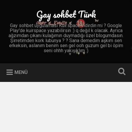
İçeriğe
geç
Gay sohbet Türk
Ara
Gay sohbet uygulaması Kuir.space indirdin mi ? Google
Play'de kuirspace yazabilirsin :) q değil k olacak. Ayrıca
ağzımdan çıkanı kulağımın duymadığı özel blogumdasın.
Şirretimden kork lubunya ? ? Sana demedim aşkım sen
erkeksin, aslanım benim sen gel ooh guzum gel bi öpim
seni ohhh yakışıklım :)
MENÜ