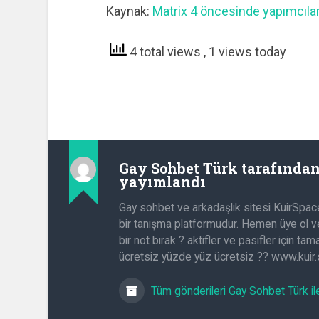
Kaynak:
Matrix 4 öncesinde yapımcıları
4 total views
, 1 views today
Gay Sohbet Türk
tarafında
yayımlandı
Gay sohbet ve arkadaşlık sitesi KuirSpac
bir tanışma platformudur. Hemen üye ol ve
bir not bırak ? aktifler ve pasifler için t
ücretsiz yüzde yüz ücretsiz ?? www.kuir
Tüm gönderileri Gay Sohbet Türk il