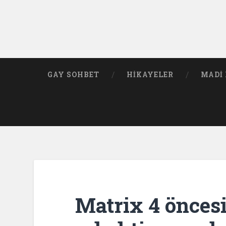
GAY SOHBET
HIKAYELER
MADI 
Matrix 4 önces