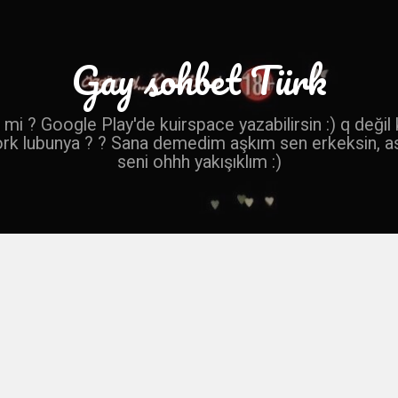
Gay sohbet Türk
mi ? Google Play'de kuirspace yazabilirsin :) q değil
ork lubunya ? ? Sana demedim aşkım sen erkeksin, a
seni ohhh yakışıklım :)