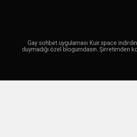
İçeriğe
geç
Ara
Gay sohbet uygulaması Kuir.space indirdin 
duymadığı özel blogumdasın. Şirretimden k