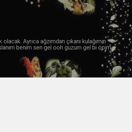
 k olacak. Ayrıca ağzımdan çıkanı kulağımın
slanım benim sen gel ooh guzum gel bi öpim