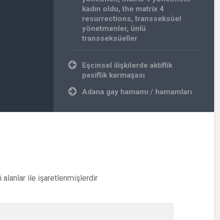
kadın oldu
,
the matrix 4
resurrections
,
transseksüel
yönetmenler
,
ünlü
transseksüeller
Yazı
Eşcinsel ilişkilerde aktiflik
gezinmesi
pasiflik karmaşası
Adana gay hamamı / hamamları
i alanlar
ile işaretlenmişlerdir