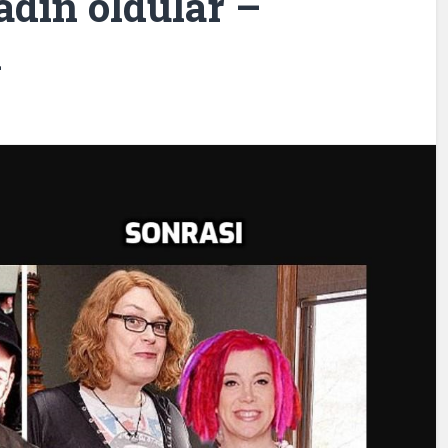
adın oldular –
k