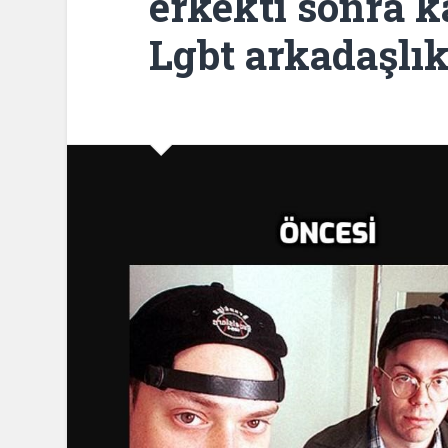
erkekti sonra k
Lgbt arkadaşlı