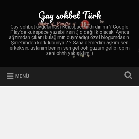
İçeriğe
geç
Gay sohbet Türk
Ara
Gay sohbet uygulaması Kuir.space indirdin mi ? Google
Play'de kuirspace yazabilirsin :) q değil k olacak. Ayrıca
ağzımdan çıkanı kulağımın duymadığı özel blogumdasın.
Şirretimden kork lubunya ? ? Sana demedim aşkım sen
erkeksin, aslanım benim sen gel ooh guzum gel bi öpim
seni ohhh yakışıklım :)
MENÜ