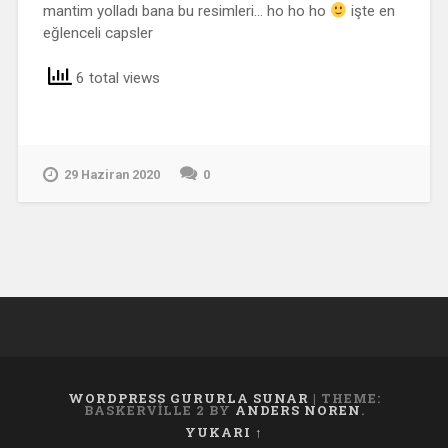
mantim yolladı bana bu resimleri… ho ho ho
işte en
eğlenceli capsler
6 total views
29 Haziran 2020
0
WORDPRESS GURURLA SUNAR
|
THEME:
BASKERVILLE 2 BY
ANDERS NOREN
.
YUKARI ↑