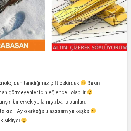
knolojiden tanıdığımız çift çekirdek
Bakın
an görmeyenler için eğlenceli olabilir
rışın bir erkek yollamıştı bana bunları.
şte kız… Ay o erkeğe ulaşssam ya keşke
kışıklıydı