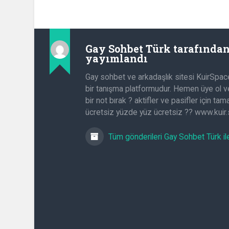
Gay Sohbet Türk
tarafında
yayımlandı
Gay sohbet ve arkadaşlık sitesi KuirSpac
bir tanışma platformudur. Hemen üye ol ve
bir not bırak ? aktifler ve pasifler için t
ücretsiz yüzde yüz ücretsiz ?? www.kuir
Tüm gönderileri Gay Sohbet Türk il