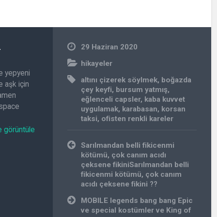
n
29 Haziran 2020
hikayeler
e yepyeni
altını çizerek söylmek
,
boğazda
 aşk için
çey keyfi
,
bursum yatmış
,
amamen
eğlenceli capsler
,
kaba kuvvet
.space
uygulamak
,
karabasan
,
korsan
taksi
,
ofisten renkli kareler
e görüntüle
Yazı
Sarılmandan belli fikicenmi
gezinmesi
kötümü, çok canım acıdı
çeksene fikiniSarılmandan belli
fikicenmi kötümü, çok canım
acıdı çeksene fikini ??
MOBILE legends bang bang Epic
ve special kostümler ve King of