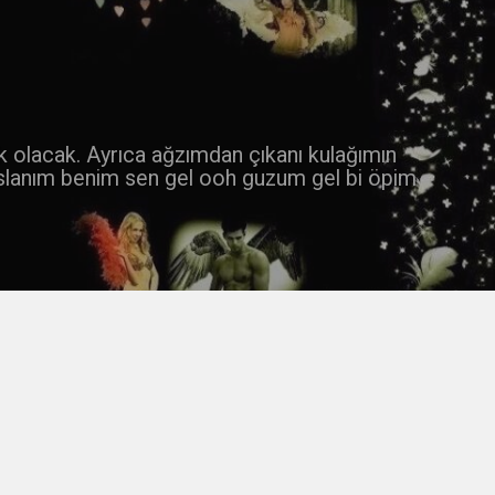
 k olacak. Ayrıca ağzımdan çıkanı kulağımın
slanım benim sen gel ooh guzum gel bi öpim