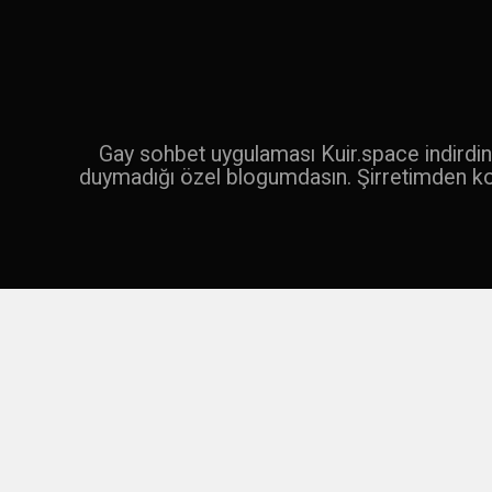
İçeriğe
geç
Ara
Gay sohbet uygulaması Kuir.space indirdin 
duymadığı özel blogumdasın. Şirretimden k