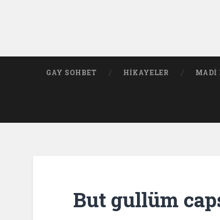
GAY SOHBET
HIKAYELER
MADI 
But gullüm cap