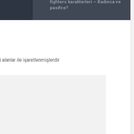
fighters karakterleri – Kadınca ve
pasifce?
i alanlar
ile işaretlenmişlerdir