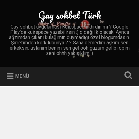
İçeriğe
geç
Gay sohbet Türk
Ara
Gay sohbet uygulaması Kuir.space indirdin mi ? Google
Play'de kuirspace yazabilirsin :) q değil k olacak. Ayrıca
ağzımdan çıkanı kulağımın duymadığı özel blogumdasın.
Şirretimden kork lubunya ? ? Sana demedim aşkım sen
erkeksin, aslanım benim sen gel ooh guzum gel bi öpim
seni ohhh yakışıklım :)
MENÜ