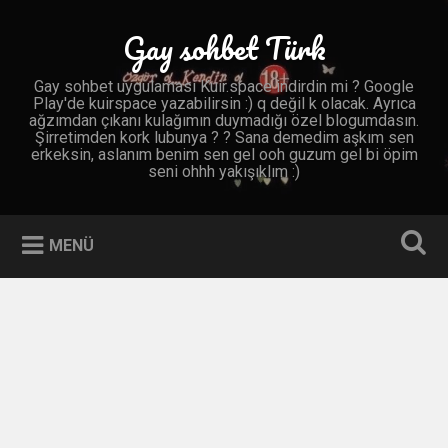
İçeriğe
geç
Gay sohbet Türk
Ara
Gay sohbet uygulaması Kuir.space indirdin mi ? Google
Play'de kuirspace yazabilirsin :) q değil k olacak. Ayrıca
ağzımdan çıkanı kulağımın duymadığı özel blogumdasın.
Şirretimden kork lubunya ? ? Sana demedim aşkım sen
erkeksin, aslanım benim sen gel ooh guzum gel bi öpim
seni ohhh yakışıklım :)
MENÜ