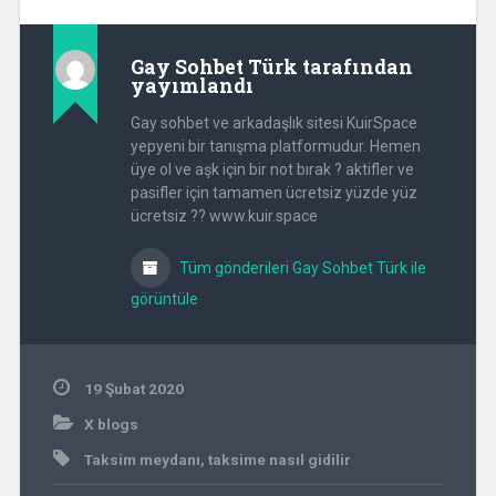
Gay Sohbet Türk
tarafından
yayımlandı
Gay sohbet ve arkadaşlık sitesi KuirSpace
yepyeni bir tanışma platformudur. Hemen
üye ol ve aşk için bir not bırak ? aktifler ve
pasifler için tamamen ücretsiz yüzde yüz
ücretsiz ?? www.kuir.space
Tüm gönderileri Gay Sohbet Türk ile
görüntüle
19 Şubat 2020
X blogs
Taksim meydanı
,
taksime nasıl gidilir