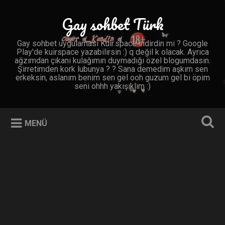
İçeriğe
geç
Gay sohbet Türk
Ara
Gay sohbet uygulaması Kuir.space indirdin mi ? Google
Play'de kuirspace yazabilirsin :) q değil k olacak. Ayrıca
ağzımdan çıkanı kulağımın duymadığı özel blogumdasın.
Şirretimden kork lubunya ? ? Sana demedim aşkım sen
erkeksin, aslanım benim sen gel ooh guzum gel bi öpim
seni ohhh yakışıklım :)
MENÜ