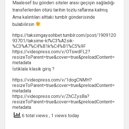
Maalesef bu gönderi siteler arası geçişin sağladığı
transferlerden ötürü tarihin tozlu raflarına kalmış.
Ama kalıntıları alttaki tumblr gönderisinde
bulabilirsin
https://taksimgaysohbet.tumblr.com/post/1909120
93701/taksime-kl%C3%A2sik-
%C3%A7%C4%B1k%C4%B1%C5%9F
https://videopress.com/v/OTswdFL2?
resizeToParent=true&cover=true&preloadContent=
metadata
İstiklale klasik giriş ?
https://videopress.com/v/1dogCNMH?
resizeToParent=true&cover=true&preloadContent=
metadata
https://videopress.com/v/ZhCZysBa?
resizeToParent=true&cover=true&preloadContent=
metadata
6 total views
, 1 views today