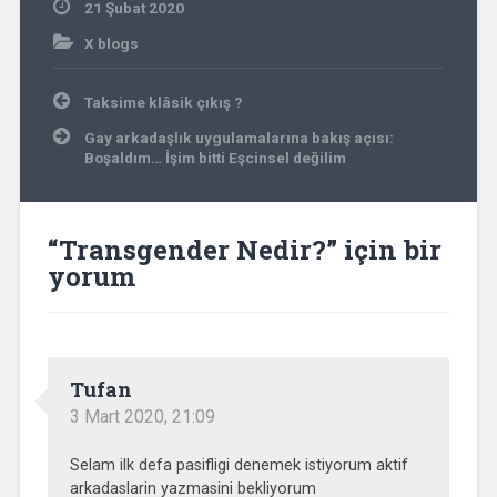
21 Şubat 2020
X blogs
Yazı
Taksime klâsik çıkış ?
gezinmesi
Gay arkadaşlık uygulamalarına bakış açısı:
Boşaldım… İşim bitti Eşcinsel değilim
“
Transgender Nedir?
” için bir
yorum
Tufan
3 Mart 2020, 21:09
Selam ilk defa pasifligi denemek istiyorum aktif
arkadaslarin yazmasini bekliyorum