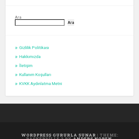
Ara
Ara
Gizlilik Politikası
Hakkımızda
İletişim
Kullanım Koşulları
KVKK Aydınlatma Metni
WORDPRESS GURURLA SUNAR
|
THEME:
BASKERVILLE 2 BY
ANDERS NOREN
.