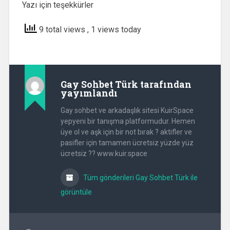
Yazı için teşekkürler
9 total views
, 1 views today
Gay Sohbet Türk
tarafından
yayımlandı
Gay sohbet ve arkadaşlık sitesi KuirSpace
yepyeni bir tanışma platformudur. Hemen
üye ol ve aşk için bir not bırak ? aktifler ve
pasifler için tamamen ücretsiz yüzde yüz
ücretsiz ?? www.kuir.space
Tüm gönderileri Gay Sohbet Türk ile
görüntüle