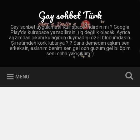
İçeriğe
geç
Gay sohbet Türk
Ara
Gay sohbet uygulaması Kuir.space indirdin mi ? Google
Play'de kuirspace yazabilirsin :) q değil k olacak. Ayrıca
ağzımdan çıkanı kulağımın duymadığı özel blogumdasın.
Şirretimden kork lubunya ? ? Sana demedim aşkım sen
erkeksin, aslanım benim sen gel ooh guzum gel bi öpim
seni ohhh yakışıklım :)
MENÜ