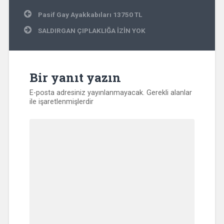
Yazı
Pasif Gay Ayakkabıları 13750 TL
gezinmesi
SALDIRGAN ÇIPLAKLIĞA İZİN YOK
Bir yanıt yazın
E-posta adresiniz yayınlanmayacak.
Gerekli alanlar
ile işaretlenmişlerdir