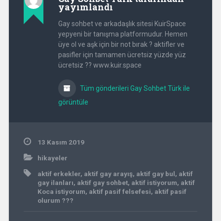
yayımlandı
Gay sohbet ve arkadaşlık sitesi KuirSpace
yepyeni bir tanışma platformudur. Hemen
üye ol ve aşk için bir not bırak ? aktifler ve
pasifler için tamamen ücretsiz yüzde yüz
ücretsiz ?? www.kuir.space
Tüm gönderileri Gay Sohbet Türk ile
görüntüle
13 Kasım 2019
hikayeler
aktif erkekler
,
aktif gay arayış
,
aktif gay bul
,
aktif
gay ilanları
,
aktif gay sohbet
,
aktif istiyorum
,
aktif
Koca istiyorum
,
aktif pasif felsefesi
,
aktif pasif
olurum ???