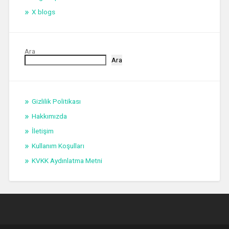
X blogs
Ara
Ara
Gizlilik Politikası
Hakkımızda
İletişim
Kullanım Koşulları
KVKK Aydınlatma Metni