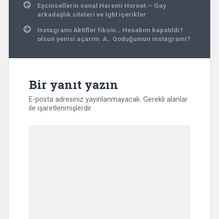
Yazı
Eşcinsellerin sanal Haremi Hornet — Gay
gezinmesi
arkadaşlık siteleri ve lgbt içerikler
Instagramı Aktifler fiksin… Hesabım kapatıldı?
olsun yenisi açarım. A.. Qoduğumun instagrami?
Bir yanıt yazın
E-posta adresiniz yayınlanmayacak.
Gerekli alanlar
ile işaretlenmişlerdir