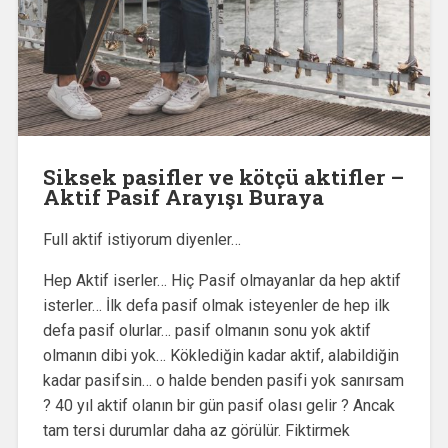
Siksek pasifler ve kötçü aktifler –
Aktif Pasif Arayışı Buraya
Full aktif istiyorum diyenler…
Hep Aktif iserler… Hiç Pasif olmayanlar da hep aktif
isterler… İlk defa pasif olmak isteyenler de hep ilk
defa pasif olurlar… pasif olmanın sonu yok aktif
olmanın dibi yok… Köklediğin kadar aktif, alabildiğin
kadar pasifsin… o halde benden pasifi yok sanırsam
? 40 yıl aktif olanın bir gün pasif olası gelir ? Ancak
tam tersi durumlar daha az görülür. Fiktirmek