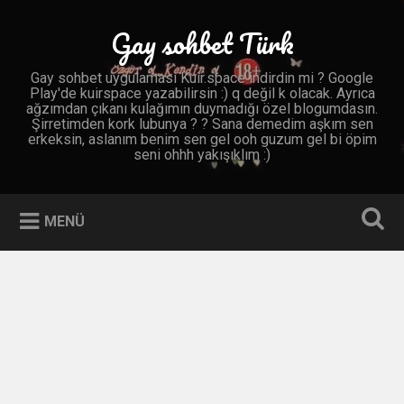
İçeriğe
geç
Gay sohbet Türk
Ara
Gay sohbet uygulaması Kuir.space indirdin mi ? Google
Play'de kuirspace yazabilirsin :) q değil k olacak. Ayrıca
ağzımdan çıkanı kulağımın duymadığı özel blogumdasın.
Şirretimden kork lubunya ? ? Sana demedim aşkım sen
erkeksin, aslanım benim sen gel ooh guzum gel bi öpim
seni ohhh yakışıklım :)
MENÜ