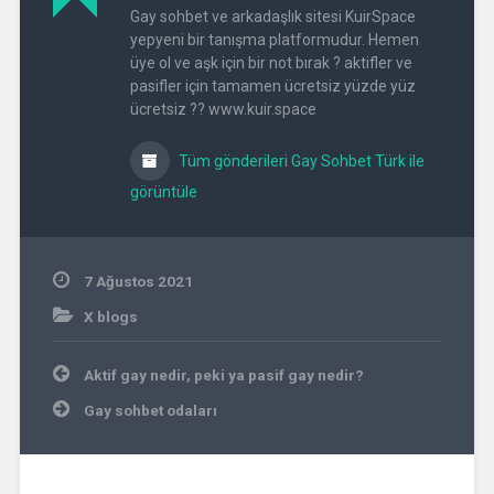
Gay sohbet ve arkadaşlık sitesi KuirSpace
yepyeni bir tanışma platformudur. Hemen
üye ol ve aşk için bir not bırak ? aktifler ve
pasifler için tamamen ücretsiz yüzde yüz
ücretsiz ?? www.kuir.space
Tüm gönderileri Gay Sohbet Türk ile
görüntüle
7 Ağustos 2021
X blogs
Yazı
Aktif gay nedir, peki ya pasif gay nedir?
gezinmesi
Gay sohbet odaları