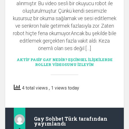
alınmıştır. Bu video sesli bir okuyucu robot ile
oluşturulmuştur. Çünkü kendi sesimizle
kusursuz bir okuma sağlamak ve sesi editlemek
ve senkron hale getirmek fazlasıyla zor. Zaten
robot hiçte fena okumuyor.Ancak bu şekilde bile
editlemek gerçekten fazla vakit aldı. Keza
önemli olan ses değil […]
AKTIF PASIF GAY NEDIR? EŞCINSEL ILIŞKILERDE
ROLLER VIDEOSUNU IZLEYIN
4 total views
, 1 views today
Gay Sohbet Türk
tarafından
yayımlandı