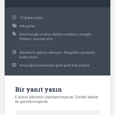
17 Şubat 2020
hikayeler
best kungfu scene
,
dövüş sanatları
,
kungfu
filmleri
,
martial arts
Yazı
Madem ki aşksız olmuyor; Sevgililer gününüz
gezinmesi
kutlu olsun
Firuzağa hamamında gizli gizli koli yaptım
Bir yanıt yazın
E-posta adresiniz yayınlanmayacak.
Gerekli alanlar
ile işaretlenmişlerdir