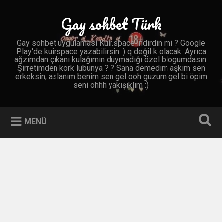
İçeriğe
geç
Gay sohbet Türk
Ara
Gay sohbet uygulaması Kuir.space indirdin mi ? Google
Play'de kuirspace yazabilirsin :) q değil k olacak. Ayrıca
ağzımdan çıkanı kulağımın duymadığı özel blogumdasın.
Şirretimden kork lubunya ? ? Sana demedim aşkım sen
erkeksin, aslanım benim sen gel ooh guzum gel bi öpim
seni ohhh yakışıklım :)
MENÜ