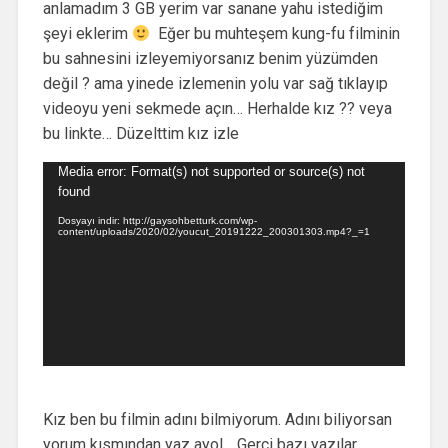
anlamadım 3 GB yerim var sanane yahu istediğim
şeyi eklerim
Eğer bu muhteşem kung-fu filminin
bu sahnesini izleyemiyorsanız benim yüzümden
değil ? ama yinede izlemenin yolu var sağ tıklayıp
videoyu yeni sekmede açın… Herhalde kız ?? veya
bu linkte… Düzelttim kız izle
Video
Media error: Format(s) not supported or source(s) not
oynatıcı
found
Dosyayı indir: http://gaysohbetturk.com/wp-
content/uploads/2020/02/youcut_20191222_200301303.mp4?_=1
Kız ben bu filmin adını bilmiyorum. Adını biliyorsan
yorum kısmından yaz ayol… Gerçi bazı yazılar