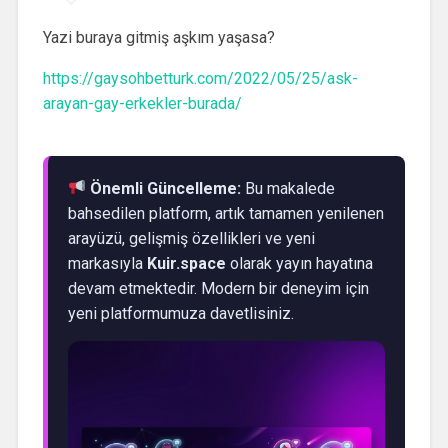
Yazi buraya gitmiş aşkım yaşasa?
https://gaysohbetturk.com/2022/05/25/ask-
arayan-gay-erkekler-burada/
Önemli Güncelleme:
Bu makalede
bahsedilen platform, artık tamamen yenilenen
arayüzü, gelişmiş özellikleri ve yeni
markasıyla
Kuir.space
olarak yayın hayatına
devam etmektedir. Modern bir deneyim için
yeni platformumuza davetlisiniz.