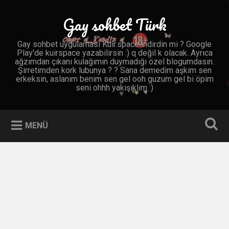
İçeriğe
geç
Gay sohbet Türk
Ara
Gay sohbet uygulaması Kuir.space indirdin mi ? Google
Play'de kuirspace yazabilirsin :) q değil k olacak. Ayrıca
ağzımdan çıkanı kulağımın duymadığı özel blogumdasın.
Şirretimden kork lubunya ? ? Sana demedim aşkım sen
erkeksin, aslanım benim sen gel ooh guzum gel bi öpim
seni ohhh yakışıklım :)
MENÜ