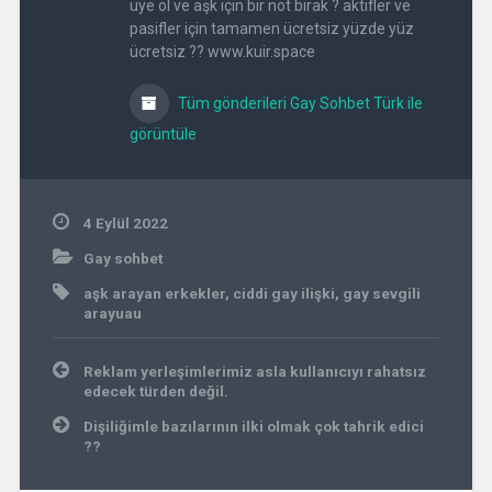
üye ol ve aşk için bir not bırak ? aktifler ve
pasifler için tamamen ücretsiz yüzde yüz
ücretsiz ?? www.kuir.space
Tüm gönderileri Gay Sohbet Türk ile
görüntüle
4 Eylül 2022
Gay sohbet
aşk arayan erkekler
,
ciddi gay ilişki
,
gay sevgili
arayuau
Yazı
Reklam yerleşimlerimiz asla kullanıcıyı rahatsız
gezinmesi
edecek türden değil.
Dişiliğimle bazılarının ilki olmak çok tahrik edici
??