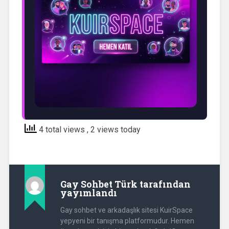
4 total views
, 2 views today
Gay Sohbet Türk
tarafından
yayımlandı
Gay sohbet ve arkadaşlık sitesi KuirSpace
yepyeni bir tanışma platformudur. Hemen