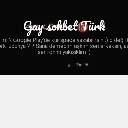
Gay sohbet Türk
mi ? Google Play'de kuirspace yazabilirsin :) q değil
ork lubunya ? ? Sana demedim aşkım sen erkeksin, a
seni ohhh yakışıklım :)