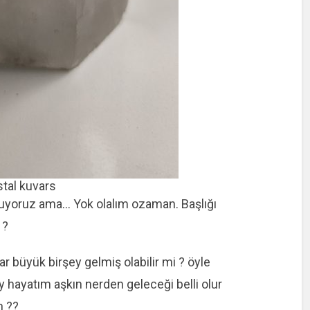
stal kuvars
uyoruz ama… Yok olalım ozaman. Başlığı
 ?
r büyük birşey gelmiş olabilir mi ? öyle
y hayatım aşkın nerden geleceği belli olur
n ??