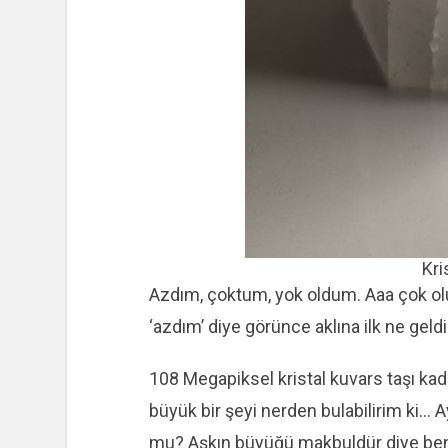
Kri
Azdım, çoktum, yok oldum. Aaa çok ol
‘azdım’ diye görünce aklına ilk ne geldi
108 Megapiksel kristal kuvars taşı kada
büyük bir şeyi nerden bulabilirim ki… A
mu? Aşkın büyüğü makbuldür diye be