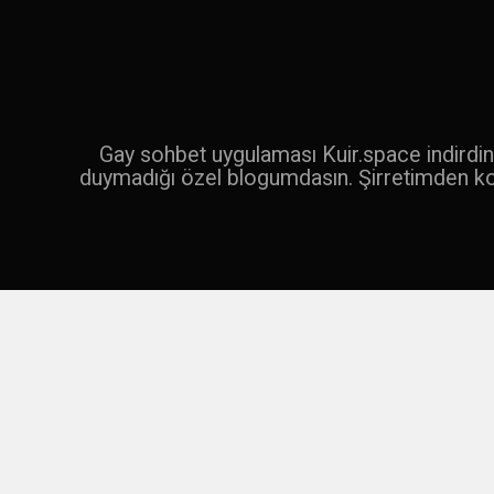
İçeriğe
geç
Ara
Gay sohbet uygulaması Kuir.space indirdin 
duymadığı özel blogumdasın. Şirretimden k