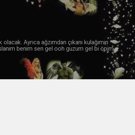
 k olacak. Ayrıca ağzımdan çıkanı kulağımın
slanım benim sen gel ooh guzum gel bi öpim