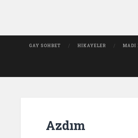
GAY SOHBET
HIKAYELER
MADI 
Azdım