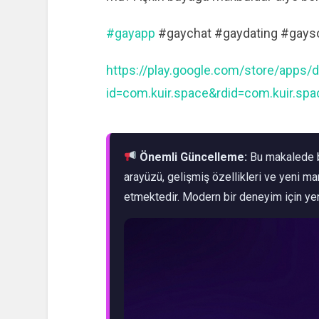
#gayapp
#gaychat #gaydating #gays
https://play.google.com/store/apps/d
id=com.kuir.space&rdid=com.kuir.spa
Önemli Güncelleme:
Bu makalede b
arayüzü, gelişmiş özellikleri ve yeni m
etmektedir. Modern bir deneyim için ye