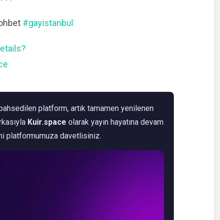
ohbet
#gayistanbul
etails?
ce
ahsedilen platform, artık tamamen yenilenen
arkasıyla
Kuir.space
olarak yayın hayatına devam
ni platformumuza davetlisiniz.