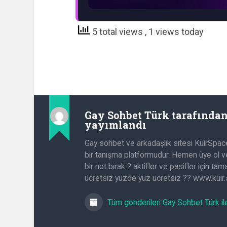
5 total views
, 1 views today
Gay Sohbet Türk
tarafında
yayımlandı
Gay sohbet ve arkadaşlık sitesi KuirSpac
bir tanışma platformudur. Hemen üye ol ve
bir not bırak ? aktifler ve pasifler için t
ücretsiz yüzde yüz ücretsiz ?? www.kuir
Tüm gönderileri Gay Sohbet Türk il