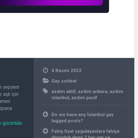
n
4 Kasım 2022
Gay sohbet
e yepyeni
azdım aktif
,
azdım ankara
,
azdım
 aşk için
istanbul
,
azdım pasif
amamen
.space
Yazı
Do we have any İstanbul gay
gezinmesi
tagged posts?
e görüntüle
Fahiş fiyat uygulayanlara fahişe
diyorduk demi ? her yer ve