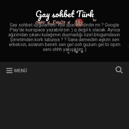
İçeriğe
geç
Gay sohbet Türk
Ara
Gay sohbet uygulaması Kuir.space indirdin mi ? Google
Play'de kuirspace yazabilirsin :) q değil k olacak. Ayrıca
ağzımdan çıkanı kulağımın duymadığı özel blogumdasın.
Şirretimden kork lubunya ? ? Sana demedim aşkım sen
erkeksin, aslanım benim sen gel ooh guzum gel bi öpim
seni ohhh yakışıklım :)
MENÜ