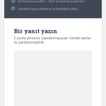
Yazı
Ev hanımı pasifler – Ne? ev hanımı pasif mi?
gezinmesi
istanbul gay sohbet ve arkadaşlık sitesi
Bir yanıt yazın
E-posta adresiniz yayınlanmayacak.
Gerekli alanlar
ile işaretlenmişlerdir