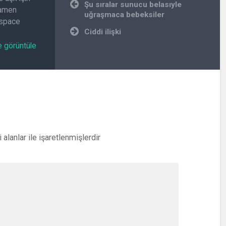
Yazı
Şu sıralar sunucu belasıyle
amamen
gezinmesi
uğraşmaca bebeksiler
.space
Ciddi ilişki
e görüntüle
i alanlar
ile işaretlenmişlerdir