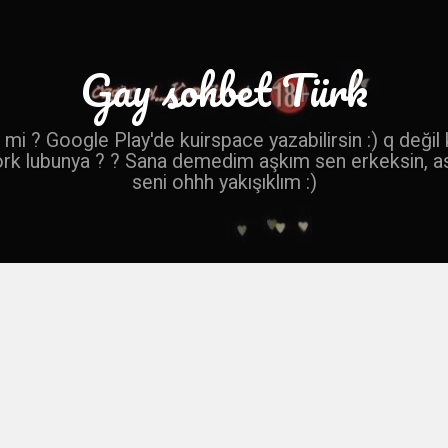
Gay sohbet Türk
mi ? Google Play'de kuirspace yazabilirsin :) q değil
ork lubunya ? ? Sana demedim aşkım sen erkeksin, a
seni ohhh yakışıklım :)