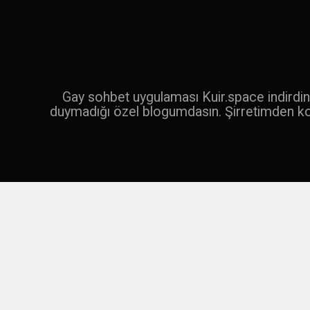
İçeriğe
geç
Ara
Gay sohbet uygulaması Kuir.space indirdin 
duymadığı özel blogumdasın. Şirretimden k