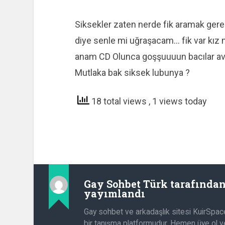
Siksekler zaten nerde fik aramak gerekt
diye senle mi uğraşacam… fik var kız m
anam CD Olunca goşşuuuun bacılar avrat
Mutlaka bak siksek lubunya ?
18 total views
, 1 views today
Gay Sohbet Türk
tarafında
yayımlandı
Gay sohbet ve arkadaşlık sitesi KuirSpac
bir tanışma platformudur. Hemen üye ol ve