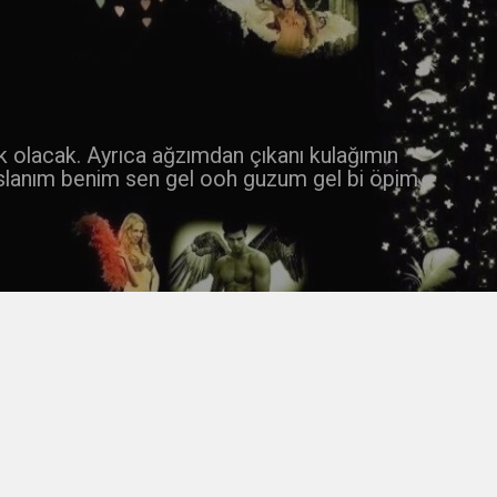
 k olacak. Ayrıca ağzımdan çıkanı kulağımın
slanım benim sen gel ooh guzum gel bi öpim