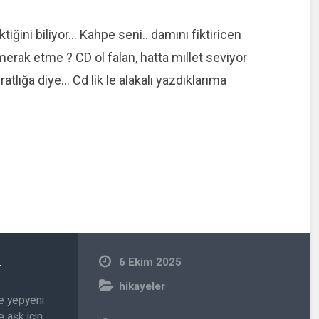
iğini biliyor… Kahpe seni.. damını fiktiricen
erak etme ? CD ol falan, hatta millet seviyor
lığa diye… Cd lik le alakalı yazdıklarıma
n
6 Ekim 2025
hikayeler
e yepyeni
 aşk için