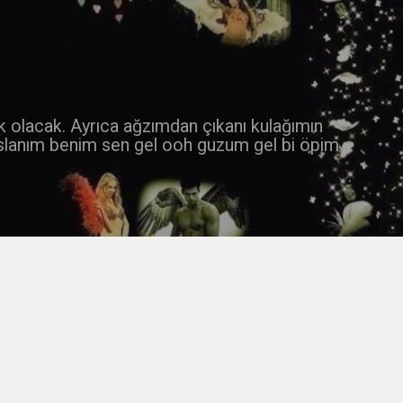
 k olacak. Ayrıca ağzımdan çıkanı kulağımın
slanım benim sen gel ooh guzum gel bi öpim