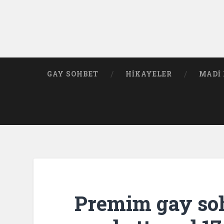
GAY SOHBET
HIKAYELER
MADI 
Premim gay so