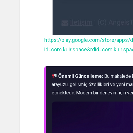
https://play.google.com/store/apps/d
id=com.kuir.space&rdid=com.kuir.spa
Önemli Güncelleme:
Bu makalede b
arayüzü, gelişmiş özellikleri ve yeni m
etmektedir. Modern bir deneyim için ye