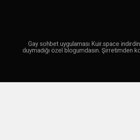
İçeriğe
geç
Ara
Gay sohbet uygulaması Kuir.space indirdin 
duymadığı özel blogumdasın. Şirretimden k