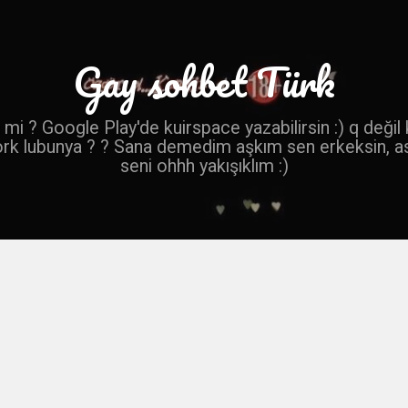
Gay sohbet Türk
mi ? Google Play'de kuirspace yazabilirsin :) q değil
ork lubunya ? ? Sana demedim aşkım sen erkeksin, a
seni ohhh yakışıklım :)