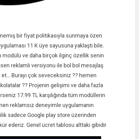
lmemiş bir fiyat politikasıyla sunmaya özen
ygulaması 11 K üye sayusuna yaklaştı bile.
 modülü ve daha birçok ilginç özellik senin
rsen reklamlı versiyonu ile bol bol mesajlaş
et et… Burayı çok seveceksiniz ?? hemen
şkolatalar ?️‍? Projenin gelişimi ve daha fazla
erseniz 17.99 TL karşılığında tüm modüllerin
amamen reklamsız deneyimle uygulamanın
dilik sadece Google play store üzerinden
kür ederiz. Genel ücret tablosu alttaki gibidir