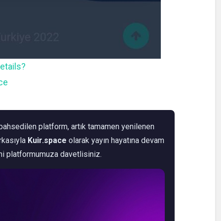
etails?
ce
ahsedilen platform, artık tamamen yenilenen
arkasıyla
Kuir.space
olarak yayın hayatına devam
ni platformumuza davetlisiniz.