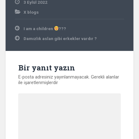
3 Eylül 2022
X blogs
Yazı
I am a children
?‍?‍?
gezinmesi
Damızlık aslan gibi erkekler vardır ?
Bir yanıt yazın
E-posta adresiniz yayınlanmayacak.
Gerekli alanlar
ile işaretlenmişlerdir