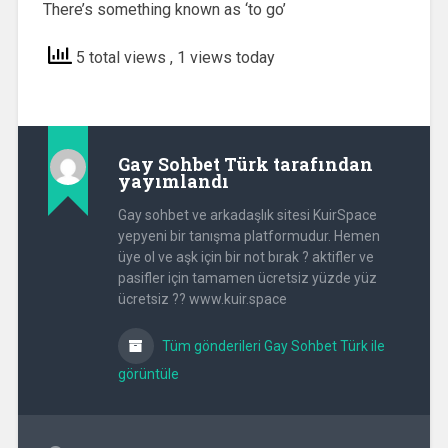
There’s something known as ‘to go’
5 total views
, 1 views today
Gay Sohbet Türk
tarafından
yayımlandı
Gay sohbet ve arkadaşlık sitesi KuirSpace
yepyeni bir tanışma platformudur. Hemen
üye ol ve aşk için bir not bırak ? aktifler ve
pasifler için tamamen ücretsiz yüzde yüz
ücretsiz ?? www.kuir.space
Tüm gönderileri Gay Sohbet Türk ile
görüntüle