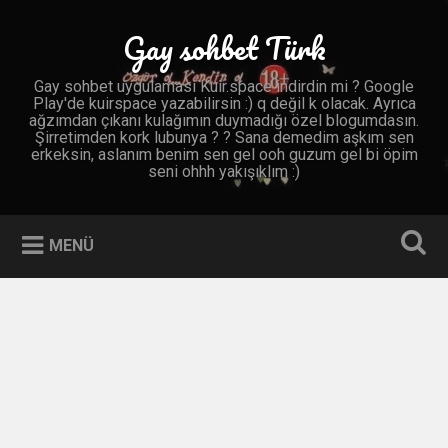
İçeriğe
geç
Gay sohbet Türk
Ara
Gay sohbet uygulaması Kuir.space indirdin mi ? Google
Play'de kuirspace yazabilirsin :) q değil k olacak. Ayrıca
ağzımdan çıkanı kulağımın duymadığı özel blogumdasın.
Şirretimden kork lubunya ? ? Sana demedim aşkım sen
erkeksin, aslanım benim sen gel ooh guzum gel bi öpim
seni ohhh yakışıklım :)
MENÜ