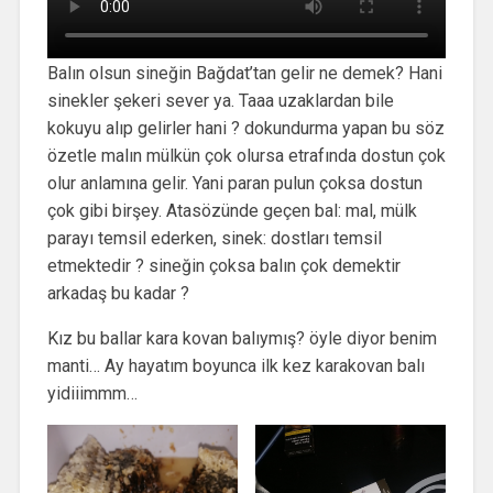
Balın olsun sineğin Bağdat’tan gelir ne demek? Hani
sinekler şekeri sever ya. Taaa uzaklardan bile
kokuyu alıp gelirler hani ? dokundurma yapan bu söz
özetle malın mülkün çok olursa etrafında dostun çok
olur anlamına gelir. Yani paran pulun çoksa dostun
çok gibi birşey. Atasözünde geçen bal: mal, mülk
parayı temsil ederken, sinek: dostları temsil
etmektedir ? sineğin çoksa balın çok demektir
arkadaş bu kadar ?
Kız bu ballar kara kovan balıymış? öyle diyor benim
manti… Ay hayatım boyunca ilk kez karakovan balı
yidiiimmm…