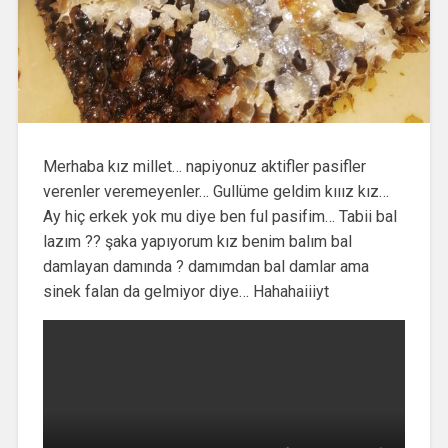
Merhaba kız millet… napiyonuz aktifler pasifler
verenler veremeyenler… Gullüme geldim kııız kız…
Ay hiç erkek yok mu diye ben ful pasifim… Tabii bal
lazım ?? şaka yapıyorum kız benim balım bal
damlayan damında ? damımdan bal damlar ama
sinek falan da gelmiyor diye… Hahahaiiiyt