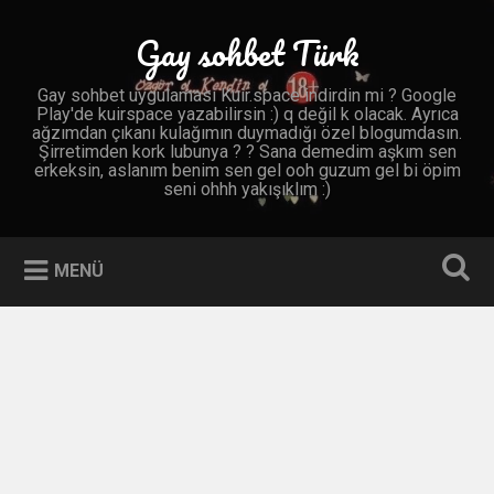
İçeriğe
geç
Gay sohbet Türk
Ara
Gay sohbet uygulaması Kuir.space indirdin mi ? Google
Play'de kuirspace yazabilirsin :) q değil k olacak. Ayrıca
ağzımdan çıkanı kulağımın duymadığı özel blogumdasın.
Şirretimden kork lubunya ? ? Sana demedim aşkım sen
erkeksin, aslanım benim sen gel ooh guzum gel bi öpim
seni ohhh yakışıklım :)
MENÜ