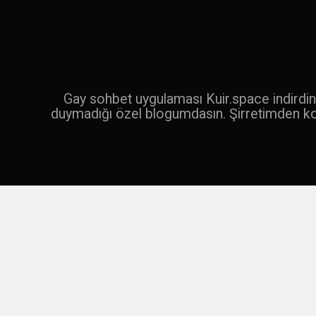
İçeriğe
geç
Ara
Gay sohbet uygulaması Kuir.space indirdin 
duymadığı özel blogumdasın. Şirretimden k