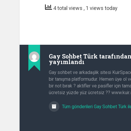
4 total views
, 1 views today
Gay Sohbet Türk
tarafında
yayımlandı
Gay sohbet ve arkadaşlık sitesi KuirSpac
bir tanışma platformudur. Hemen üye ol ve
bir not bırak ? aktifler ve pasifler için t
ücretsiz yüzde yüz ücretsiz ?? www.kuir
Tüm gönderileri Gay Sohbet Türk il