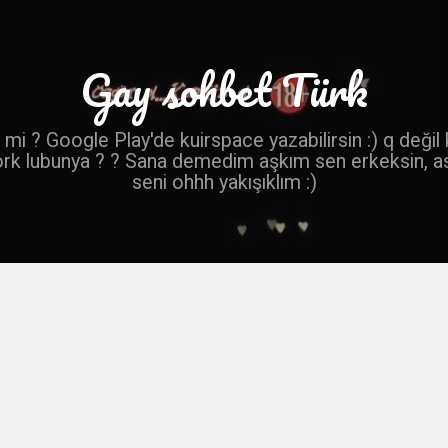
Gay sohbet Türk
mi ? Google Play'de kuirspace yazabilirsin :) q değil
ork lubunya ? ? Sana demedim aşkım sen erkeksin, a
seni ohhh yakışıklım :)