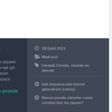
n
28 Eylül 2022
Madi koli
e yepyeni
Civelek Cemile
,
civelek ne
 aşk için
demek
amamen
.space
Yazı
bah doyunca bah hasret
gezinmesi
galacahsin (remix)
e görüntüle
Resmi anında silmeler senin
resmini kim ne yapsın?