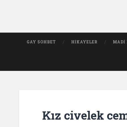
GAY SOHBET
HIKAYELER
MADI 
Kız civelek cem