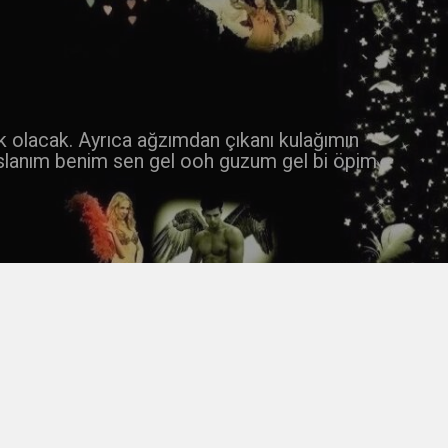
 k olacak. Ayrıca ağzımdan çıkanı kulağımın
slanım benim sen gel ooh guzum gel bi öpim