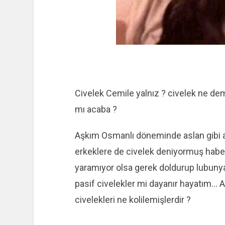
Civelek Cemile yalnız ? civelek ne de
mı acaba ?
Aşkım Osmanlı döneminde aslan gibi as
erkeklere de civelek deniyormuş haberi
yaramıyor olsa gerek doldurup lubunya
pasif civelekler mi dayanır hayatım… As
civelekleri ne kolilemişlerdir ?