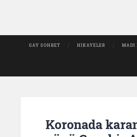
GAY SOHBET
HIKAYELER
MADI 
Koronada karan