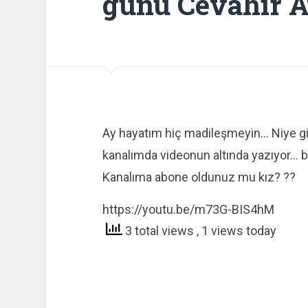
günü Cevahir A
Ay hayatım hiç madileşmeyin… Niye gi
kanalımda videonun altında yazıyor… 
Kanalıma abone oldunuz mu kız? ??
https://youtu.be/m73G-BIS4hM
3 total views
, 1 views today