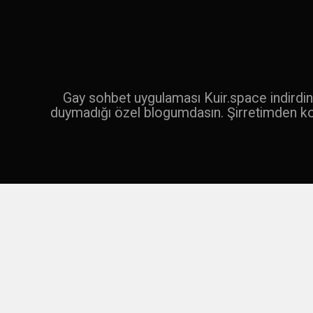
İçeriğe
geç
Ara
Gay sohbet uygulaması Kuir.space indirdin 
duymadığı özel blogumdasın. Şirretimden k