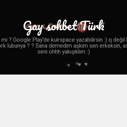
Gay sohbet Türk
mi ? Google Play'de kuirspace yazabilirsin :) q değil
ork lubunya ? ? Sana demedim aşkım sen erkeksin, a
seni ohhh yakışıklım :)