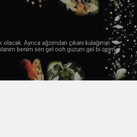
 k olacak. Ayrıca ağzımdan çıkanı kulağımın
slanım benim sen gel ooh guzum gel bi öpim