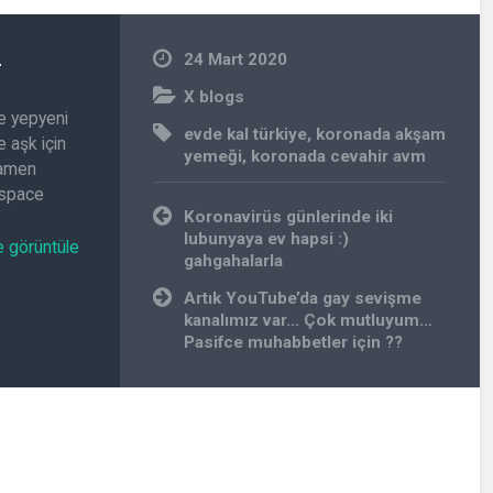
n
24 Mart 2020
X blogs
e yepyeni
evde kal türkiye
,
koronada akşam
 aşk için
yemeği
,
koronada cevahir avm
amamen
.space
Yazı
Koronavirüs günlerinde iki
gezinmesi
lubunyaya ev hapsi :)
e görüntüle
gahgahalarla
Artık YouTube’da gay sevişme
kanalımız var… Çok mutluyum…
Pasifce muhabbetler için ??