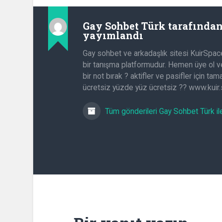
Gay Sohbet Türk
tarafında
yayımlandı
Gay sohbet ve arkadaşlık sitesi KuirSpac
bir tanışma platformudur. Hemen üye ol ve
bir not bırak ? aktifler ve pasifler için t
ücretsiz yüzde yüz ücretsiz ?? www.kuir
Tüm gönderileri Gay Sohbet Türk il