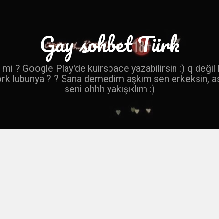
Gay sohbet Türk
mi ? Google Play'de kuirspace yazabilirsin :) q değil
ork lubunya ? ? Sana demedim aşkım sen erkeksin, a
seni ohhh yakışıklım :)