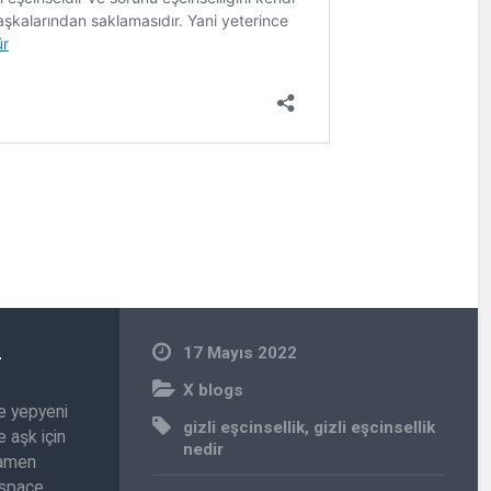
n
17 Mayıs 2022
X blogs
e yepyeni
gizli eşcinsellik
,
gizli eşcinsellik
 aşk için
nedir
amamen
.space