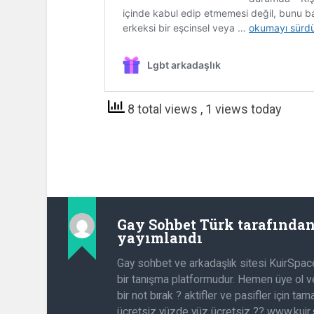
8 total views
, 1 views today
Gay Sohbet Türk
tarafında
yayımlandı
Gay sohbet ve arkadaşlık sitesi KuirSpac
bir tanışma platformudur. Hemen üye ol ve
bir not bırak ? aktifler ve pasifler için t
ücretsiz yüzde yüz ücretsiz ?? www.kuir