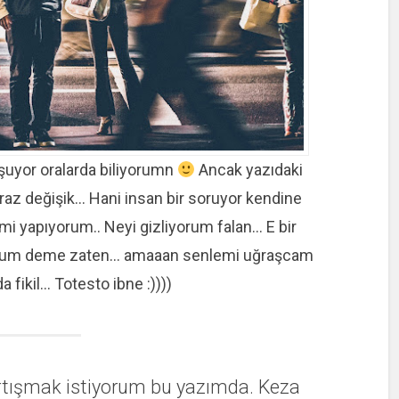
uşuyor oralarda biliyorumn
Ancak yazıdaki
biraz değişik… Hani insan bir soruyor kendine
 mi yapıyorum.. Neyi gizliyorum falan… E bir
orum deme zaten… amaaan senlemi uğraşcam
a fikil… Totesto ibne :))))
tartışmak istiyorum bu yazımda. Keza