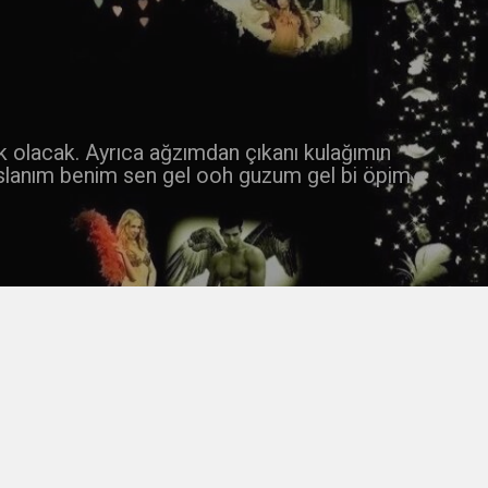
 k olacak. Ayrıca ağzımdan çıkanı kulağımın
slanım benim sen gel ooh guzum gel bi öpim