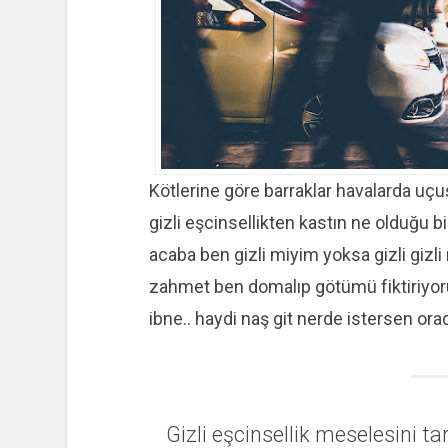
Kötlerine göre barraklar havalarda uç
gizli eşcinsellikten kastın ne olduğu 
acaba ben gizli miyim yoksa gizli gizli
zahmet ben domalıp götümü fiktiriy
ibne.. haydi naş git nerde istersen orad
Gizli eşcinsellik meselesini 