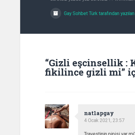
Gay Sohbet Türk tarafından yazılan 
“
Gizli eşcinsellik :
fikilince gizli mi
” 
nat1apgay
4 Ocak 2021, 23:57
Travestinin pipisi var mi