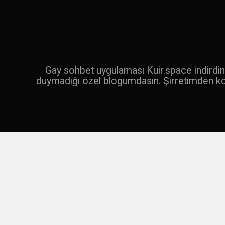
İçeriğe
geç
Ara
Gay sohbet uygulaması Kuir.space indirdin 
duymadığı özel blogumdasın. Şirretimden k