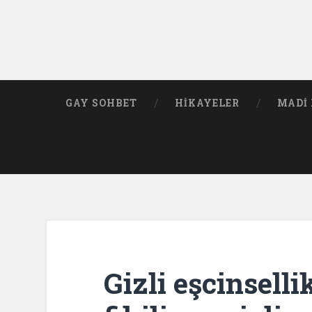
GAY SOHBET
HIKAYELER
MADI 
Gizli eşcinselli