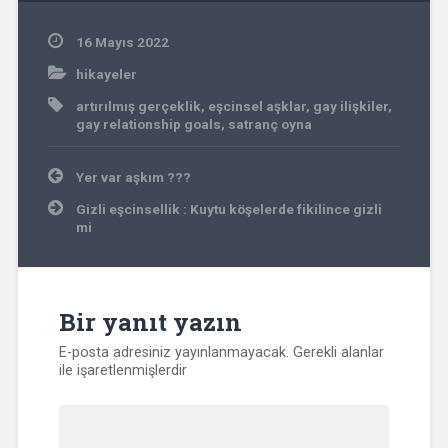
16 Mayıs 2022
hikayeler
artırılmış gerçeklik
,
eşcinsel aşklar
,
gay ilişkiler
,
gay relationship goals
,
satranç oyna
Yazı
Yer var aşkım ??️‍?
gezinmesi
Gizli eşcinsellik : Kuytu köşelerde fikilince gizli
mi
Bir yanıt yazın
E-posta adresiniz yayınlanmayacak.
Gerekli alanlar
ile işaretlenmişlerdir