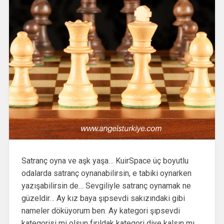
Satranç oyna ve aşk yaşa… KuirSpace üç boyutlu
odalarda satranç oynanabilirsin, e tabiki oynarken
yazışabilirsin de… Sevgiliyle satranç oynamak ne
güzeldir… Ay kız baya şıpsevdi sakızındaki gibi
nameler döküyorum ben. Ay kategori şıpsevdi
kategorisi mi olsun fırıldak kategori diye kalsın mı