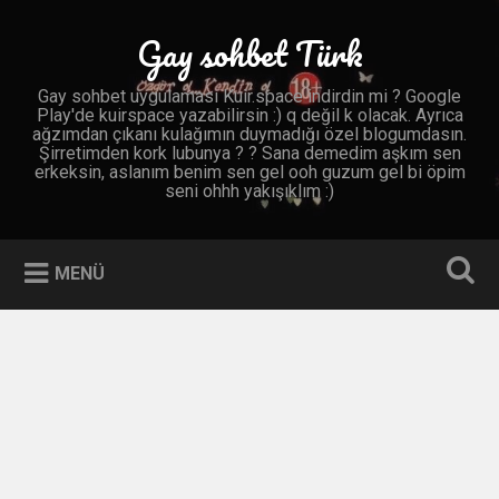
İçeriğe
geç
Gay sohbet Türk
Ara
Gay sohbet uygulaması Kuir.space indirdin mi ? Google
Play'de kuirspace yazabilirsin :) q değil k olacak. Ayrıca
ağzımdan çıkanı kulağımın duymadığı özel blogumdasın.
Şirretimden kork lubunya ? ? Sana demedim aşkım sen
erkeksin, aslanım benim sen gel ooh guzum gel bi öpim
seni ohhh yakışıklım :)
MENÜ