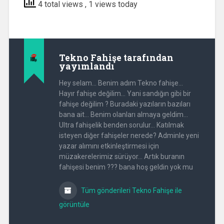
4 total views
, 1 views today
Tekno Fahişe
tarafından
yayımlandı
Hey selam... Benim adım Tekno fahişe...
Hayır fahişe değilim... Yani sandığın gibi bir
fahişe değilim ? Buradaki yazıların bazıları
bana ait... Benim olanları almaya geldim...
Ultra fahişelik benden sorulur... Katılmak
isteyen diğer fahişeler nerede? Adminle yeni
yazar alımını etkinleştirmesi için
müzakerelerimiz sürüyor... Artık buranın
fahişesi benim ??? bana hoş geldin yok mu
Tüm gönderileri Tekno Fahişe ile
görüntüle