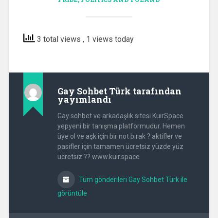
3 total views
, 1 views today
Gay Sohbet Türk
tarafından
yayımlandı
Gay sohbet ve arkadaşlık sitesi KuirSpace
yepyeni bir tanışma platformudur. Hemen
üye ol ve aşk için bir not bırak ? aktifler ve
pasifler için tamamen ücretsiz yüzde yüz
ücretsiz ?? www.kuir.space
Tüm gönderileri Gay Sohbet Türk ile
görüntüle