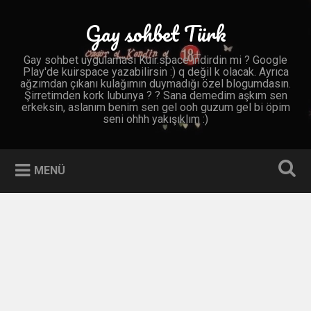
İçeriğe
geç
Gay sohbet Türk
Ara
Gay sohbet uygulaması Kuir.space indirdin mi ? Google
Play'de kuirspace yazabilirsin :) q değil k olacak. Ayrıca
ağzımdan çıkanı kulağımın duymadığı özel blogumdasın.
Şirretimden kork lubunya ? ? Sana demedim aşkım sen
erkeksin, aslanım benim sen gel ooh guzum gel bi öpim
seni ohhh yakışıklım :)
MENÜ