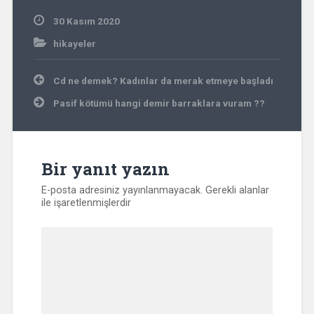
30 Kasım 2020
hikayeler
Yazı
Cd ne demek? Kadınlar da merak etmeye başladı
gezinmesi
Pasif kötümü hangi demir barraklara vuram ??
Bir yanıt yazın
E-posta adresiniz yayınlanmayacak.
Gerekli alanlar
ile işaretlenmişlerdir