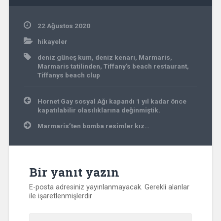
22 Ağustos 2020
hikayeler
deniz güneş kum
,
deniz kenarı
,
Marmaris
,
Marmaris tatilinden
,
Tiffany's beach restaurant
,
Tiffanys beach clup
Yazı
Hornet Gay sosyal Ağı kapandı 1 yıl kadar önce
gezinmesi
kapatılabilir olasılıklarına değinmiştik.
Marmaris’ten bomba resimler kız…
Bir yanıt yazın
E-posta adresiniz yayınlanmayacak.
Gerekli alanlar
ile işaretlenmişlerdir