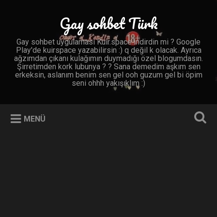
İçeriğe
geç
Gay sohbet Türk
Ara
Gay sohbet uygulaması Kuir.space indirdin mi ? Google
Play'de kuirspace yazabilirsin :) q değil k olacak. Ayrıca
ağzımdan çıkanı kulağımın duymadığı özel blogumdasın.
Şirretimden kork lubunya ? ? Sana demedim aşkım sen
erkeksin, aslanım benim sen gel ooh guzum gel bi öpim
seni ohhh yakışıklım :)
MENÜ