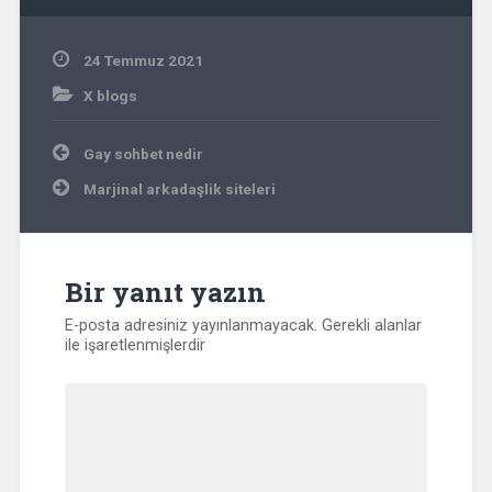
24 Temmuz 2021
X blogs
Yazı
Gay sohbet nedir
gezinmesi
Marjinal arkadaşlik siteleri
Bir yanıt yazın
E-posta adresiniz yayınlanmayacak.
Gerekli alanlar
ile işaretlenmişlerdir