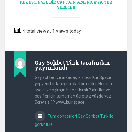
KEZ EŞCINSEL BIR CAPTAIN AMERICA’YA YER
VERECEK
4 total views
, 1 views today
Gay Sohbet Türk
tarafından
yayımlandı
Gay sohbet ve arkadaşlık sitesi KuirSpace
yepyeni bir tanışma platformudur. Hemen
üye ol ve aşk için bir not bırak ? aktifler ve
pasifler için tamamen ücretsiz yüzde yüz
ücretsiz ?? www.kuir.space
Tüm gönderileri Gay Sohbet Türk ile
görüntüle