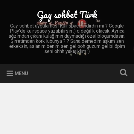
İçeriğe
geç
Gay sohbet Türk
Ara
Gay sohbet uygulaması Kuir.space indirdin mi ? Google
Play'de kuirspace yazabilirsin :) q değil k olacak. Ayrıca
ağzımdan çıkanı kulağımın duymadığı özel blogumdasın.
Şirretimden kork lubunya ? ? Sana demedim aşkım sen
erkeksin, aslanım benim sen gel ooh guzum gel bi öpim
seni ohhh yakışıklım :)
MENÜ