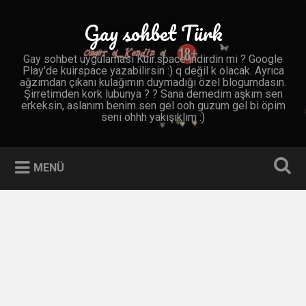
İçeriğe
geç
Gay sohbet Türk
Ara
Gay sohbet uygulaması Kuir.space indirdin mi ? Google
Play'de kuirspace yazabilirsin :) q değil k olacak. Ayrıca
ağzımdan çıkanı kulağımın duymadığı özel blogumdasın.
Şirretimden kork lubunya ? ? Sana demedim aşkım sen
erkeksin, aslanım benim sen gel ooh guzum gel bi öpim
seni ohhh yakışıklım :)
MENÜ