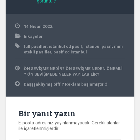
görüntüle
14 Nisan 2022
hikayeler
full pasifler
,
istanbul cd pasif
,
istanbul pasif
,
mini
etekli pasifler
,
pasif cd istanbul
Yazı
ÖN SEVİŞME NEDİR? ÖN SEVİŞME NEDEN ÖNEMLİ
gezinmesi
? ÖN SEVİŞMEDE NELER YAPILABİLİR?
Daşşşaklıymış offf ? Reklam başlamıştır :)
Bir yanıt yazın
E-posta adresiniz yayınlanmayacak.
Gerekli alanlar
ile işaretlenmişlerdir