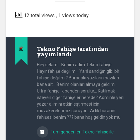
12 total views
, 1 views today
Tekno Fahişe
tarafından
yayımlandı
Hey selam... Benim adım Tekno fahişe...
Hayır fahişe değilim... Yani sandığın gibi bir
fahişe değilim ? Buradaki yazıların bazıları
bana ait... Benim olanları almaya geldim...
Ultra fahişelik benden sorulur... Katılmak
isteyen diğer fahişeler nerede? Adminle yeni
yazar alımını etkinleştirmesi için
müzakerelerimiz sürüyor... Artık buranın
fahişesi benim ??? bana hoş geldin yok mu
Tüm gönderileri Tekno Fahişe ile