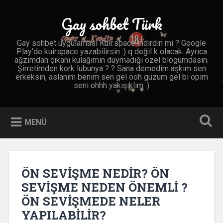
İçeriğe
geç
Gay sohbet Türk
Ara
Gay sohbet uygulaması Kuir.space indirdin mi ? Google
Play'de kuirspace yazabilirsin :) q değil k olacak. Ayrıca
ağzımdan çıkanı kulağımın duymadığı özel blogumdasın.
Şirretimden kork lubunya ? ? Sana demedim aşkım sen
erkeksin, aslanım benim sen gel ooh guzum gel bi öpim
seni ohhh yakışıklım :)
MENÜ
ÖN SEVİŞME NEDİR? ÖN
SEVİŞME NEDEN ÖNEMLİ ?
ÖN SEVİŞMEDE NELER
YAPILABİLİR?