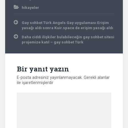
hikayeler
Yazı
Gay sohbet Türk Angels Gay uygulaması Erişim
gezinmesi
yasağı aldı sonra Kuir.space de erişim yasağı aldı
Daha ciddi ilişkiler bulabileceğin gay sohbet sitesi
projemize katıl – gay sohbet Türk
Bir yanıt yazın
E-posta adresiniz yayınlanmayacak.
Gerekli alanlar
ile işaretlenmişlerdir