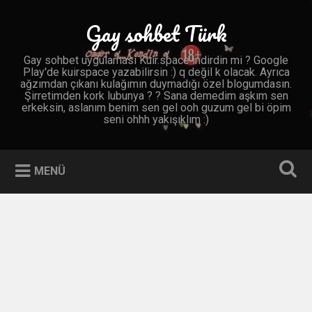
İçeriğe
geç
Gay sohbet Türk
Ara
Gay sohbet uygulaması Kuir.space indirdin mi ? Google
Play'de kuirspace yazabilirsin :) q değil k olacak. Ayrıca
ağzımdan çıkanı kulağımın duymadığı özel blogumdasın.
Şirretimden kork lubunya ? ? Sana demedim aşkım sen
erkeksin, aslanım benim sen gel ooh guzum gel bi öpim
seni ohhh yakışıklım :)
MENÜ