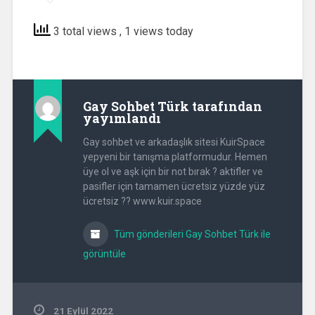
3 total views
, 1 views today
Gay Sohbet Türk
tarafından
yayımlandı
Gay sohbet ve arkadaşlık sitesi KuirSpace
yepyeni bir tanışma platformudur. Hemen
üye ol ve aşk için bir not bırak ? aktifler ve
pasifler için tamamen ücretsiz yüzde yüz
ücretsiz ?? www.kuir.space
Tüm gönderileri Gay Sohbet Türk ile
görüntüle
21 Eylül 2022