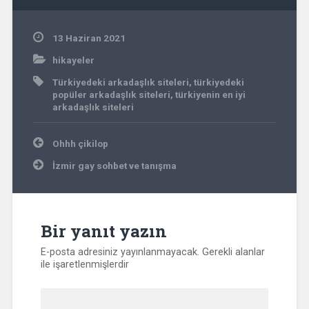
13 Haziran 2021
hikayeler
Türkiyedeki arkadaşlık siteleri
,
türkiyedeki
popüler arkadaşlık siteleri
,
türkiyenin en iyi
arkadaşlık siteleri
Yazı
Ohhh çikilop
gezinmesi
İzmir gay sohbet ve tanışma
Bir yanıt yazın
E-posta adresiniz yayınlanmayacak.
Gerekli alanlar
ile işaretlenmişlerdir