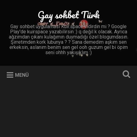
İçeriğe
geç
Gay sohbet Türk
Ara
Gay sohbet uygulaması Kuir.space indirdin mi ? Google
Play'de kuirspace yazabilirsin :) q değil k olacak. Ayrıca
ağzımdan çıkanı kulağımın duymadığı özel blogumdasın.
Şirretimden kork lubunya ? ? Sana demedim aşkım sen
erkeksin, aslanım benim sen gel ooh guzum gel bi öpim
seni ohhh yakışıklım :)
MENÜ