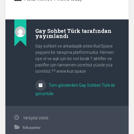
Gay Sohbet Türk
tarafından
yayımlandı
Gay sohbet ve arkadaşlık sitesi KuirSpace
yepyeni bir tanışma platformudur. Hemen
üye ol ve aşk için bir not bırak ? aktifler ve
pasifler için tamamen ücretsiz yüzde yüz
ücretsiz ?? www.kuir.space
Tüm gönderileri Gay Sohbet Türk ile
görüntüle
18 Eylül 2020
hikayeler