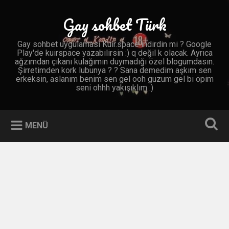
İçeriğe
geç
Gay sohbet Türk
Ara
Gay sohbet uygulaması Kuir.space indirdin mi ? Google
Play'de kuirspace yazabilirsin :) q değil k olacak. Ayrıca
ağzımdan çıkanı kulağımın duymadığı özel blogumdasın.
Şirretimden kork lubunya ? ? Sana demedim aşkım sen
erkeksin, aslanım benim sen gel ooh guzum gel bi öpim
seni ohhh yakışıklım :)
MENÜ