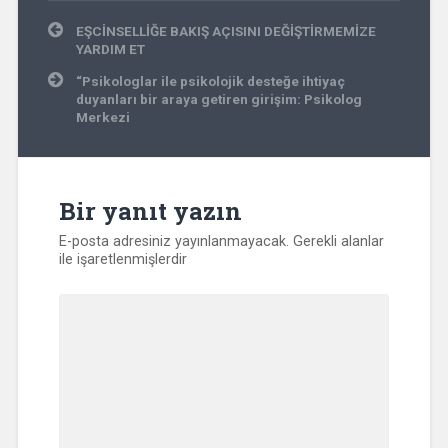
Yazı
EŞCİNSELLİĞE BAKIŞ AÇISINI DEĞİŞTİRMEMİZE
gezinmesi
YARDIM ET
“Psikologlar ile psikolojik desteğe ihtiyaç
duyanları bir araya getiren girişim: Psikolog
Merkezi
Bir yanıt yazın
E-posta adresiniz yayınlanmayacak.
Gerekli alanlar
ile işaretlenmişlerdir