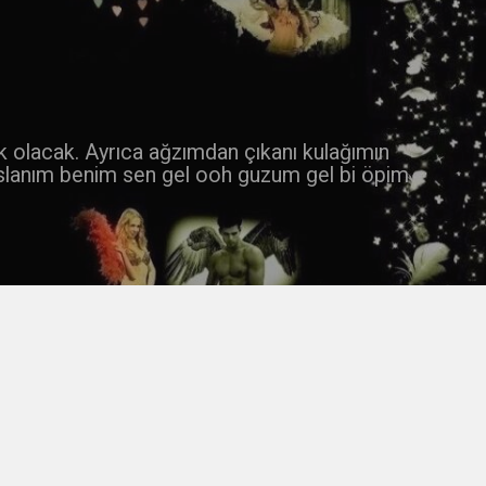
 k olacak. Ayrıca ağzımdan çıkanı kulağımın
slanım benim sen gel ooh guzum gel bi öpim