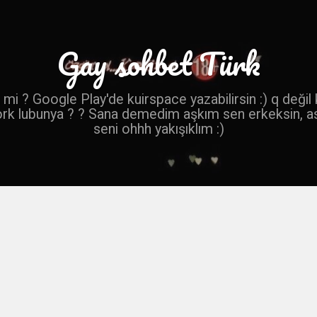
Gay sohbet Türk
mi ? Google Play'de kuirspace yazabilirsin :) q değil
ork lubunya ? ? Sana demedim aşkım sen erkeksin, a
seni ohhh yakışıklım :)