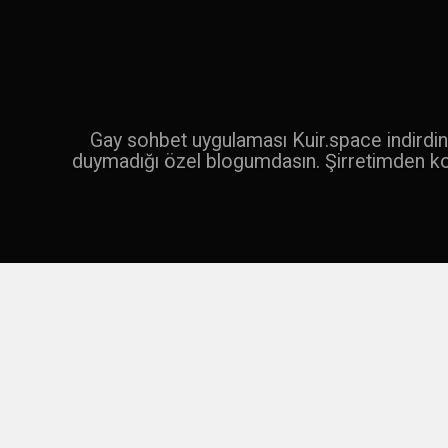
İçeriğe
geç
Ara
Gay sohbet uygulaması Kuir.space indirdin 
duymadığı özel blogumdasın. Şirretimden k