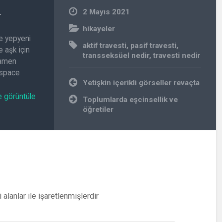
n
2 Mayıs 2021
hikayeler
e yepyeni
aktif travesti
,
pasif travesti
,
 aşk için
transseksüel nedir
,
travesti nedir
amamen
.space
Yazı
Yetişkin içerikli görseller revaçta
gezinmesi
e görüntüle
Toplumlarda eşcinsellik ve
öğretiler
i alanlar
ile işaretlenmişlerdir