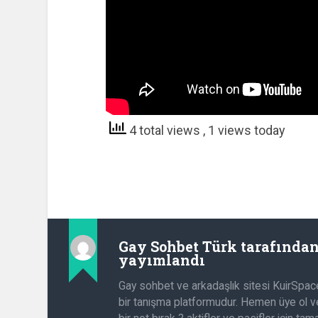
4 total views
, 1 views today
Gay Sohbet Türk
tarafında
yayımlandı
Gay sohbet ve arkadaşlık sitesi KuirSpac
bir tanışma platformudur. Hemen üye ol ve