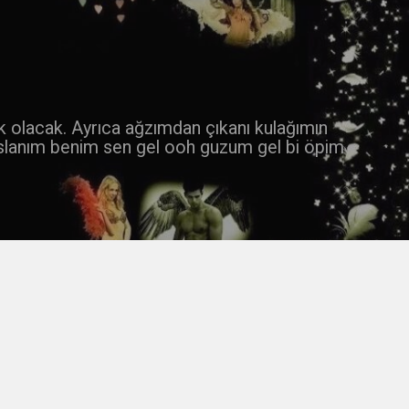
 k olacak. Ayrıca ağzımdan çıkanı kulağımın
slanım benim sen gel ooh guzum gel bi öpim