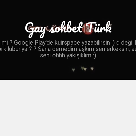
Gay sohbet Türk
mi ? Google Play'de kuirspace yazabilirsin :) q değil
ork lubunya ? ? Sana demedim aşkım sen erkeksin, a
seni ohhh yakışıklım :)