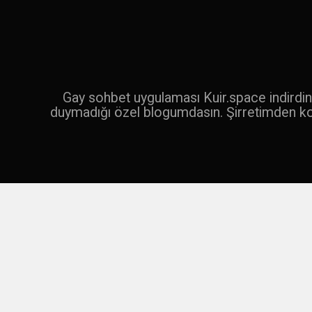
İçeriğe
geç
Ara
Gay sohbet uygulaması Kuir.space indirdin 
duymadığı özel blogumdasın. Şirretimden k