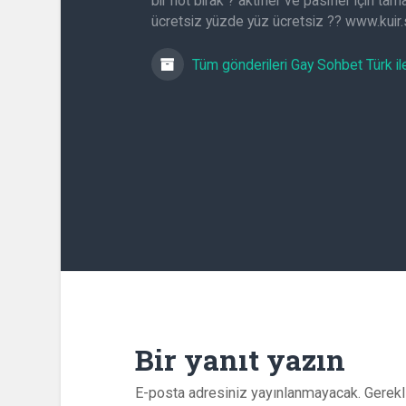
bir not bırak ? aktifler ve pasifler için t
ücretsiz yüzde yüz ücretsiz ?? www.kuir
Tüm gönderileri Gay Sohbet Türk il
Bir yanıt yazın
E-posta adresiniz yayınlanmayacak.
Gerekl