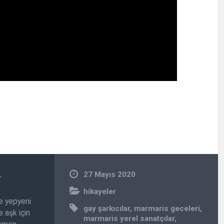
n
27 Mayıs 2020
hikayeler
e yepyeni
gay şarkıcılar
,
marmaris geceleri
,
 aşk için
marmaris yerel sanatçılar
,