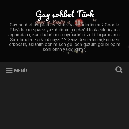
İçeriğe
geç
Gay sohbet Türk
Ara
Gay sohbet uygulaması Kuir.space indirdin mi ? Google
Play'de kuirspace yazabilirsin :) q değil k olacak. Ayrıca
ağzımdan çıkanı kulağımın duymadığı özel blogumdasın.
Şirretimden kork lubunya ? ? Sana demedim aşkım sen
erkeksin, aslanım benim sen gel ooh guzum gel bi öpim
seni ohhh yakışıklım :)
MENÜ