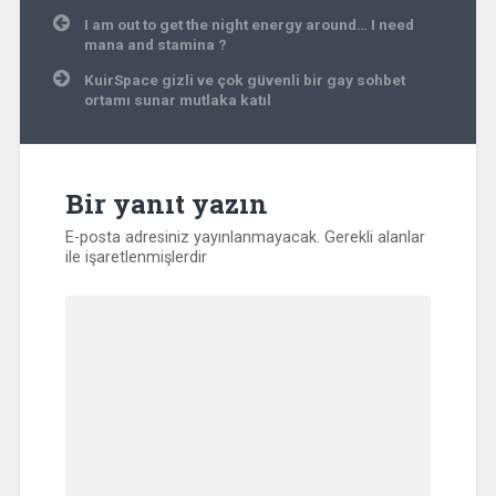
Yazı
I am out to get the night energy around… I need
gezinmesi
mana and stamina ?
KuirSpace gizli ve çok güvenli bir gay sohbet
ortamı sunar mutlaka katıl
Bir yanıt yazın
E-posta adresiniz yayınlanmayacak.
Gerekli alanlar
ile işaretlenmişlerdir