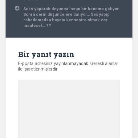
Seks yaparak doyunca insan bir kendine geliyor.
Sonra derin düşüncelere dalıyor… Sex yapıp
rahatlamadan hayata konsantre olmak zor
maalesef… ??
Bir yanıt yazın
E-posta adresiniz yayınlanmayacak.
Gerekli alanlar
ile işaretlenmişlerdir