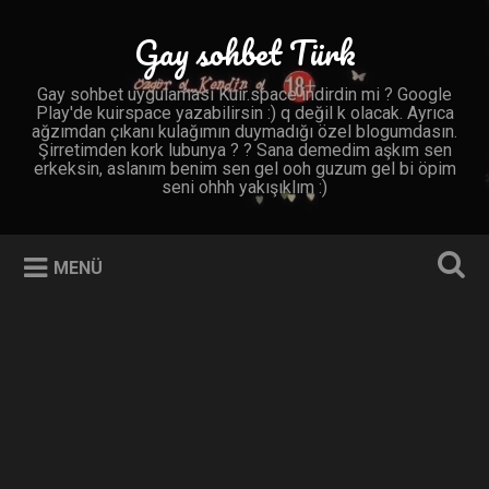
İçeriğe
geç
Gay sohbet Türk
Ara
Gay sohbet uygulaması Kuir.space indirdin mi ? Google
Play'de kuirspace yazabilirsin :) q değil k olacak. Ayrıca
ağzımdan çıkanı kulağımın duymadığı özel blogumdasın.
Şirretimden kork lubunya ? ? Sana demedim aşkım sen
erkeksin, aslanım benim sen gel ooh guzum gel bi öpim
seni ohhh yakışıklım :)
MENÜ