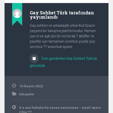
Gay Sohbet Türk
tarafından
yayımlandı
Gay sohbet ve arkadaşlık sitesi KuirSpace
yepyeni bir tanışma platformudur. Hemen
üye ol ve aşk için bir not bırak ? aktifler ve
pasifler için tamamen ücretsiz yüzde yüz
ücretsiz ?? www.kuir.space
Tüm gönderileri Gay Sohbet Türk ile
görüntüle
10 Kasım 2022
hikayeler
Yazı
A a aaa hahaha ha aaaaa uuiioooaaa – pasif opera
gezinmesi
CDsi ??