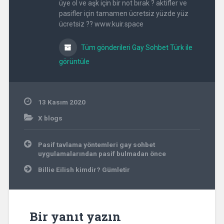
üye ol ve aşk için bir not bırak ? aktifler ve
pasifler için tamamen ücretsiz yüzde yüz
ücretsiz ?? www.kuir.space
Tüm gönderileri Gay Sohbet Türk ile
görüntüle
13 Kasım 2020
X blogs
Yazı
Pasif tavlama yöntemleri gay sohbet
gezinmesi
uygulamalarından pasif bulmadan önce
Billie Eilish kimdir? Gümletir
Bir yanıt yazın