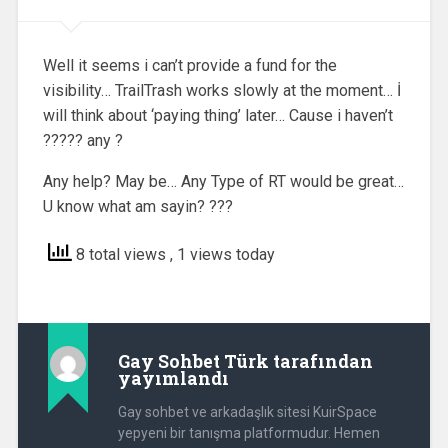
Well it seems i can’t provide a fund for the
visibility… TrailTrash works slowly at the moment… İ
will think about ‘paying thing’ later… Cause i haven’t
????? any ?
Any help? May be… Any Type of RT would be great…
U know what am sayin? ???
8 total views
, 1 views today
Gay Sohbet Türk
tarafından
yayımlandı
Gay sohbet ve arkadaşlık sitesi KuirSpace
yepyeni bir tanışma platformudur. Hemen