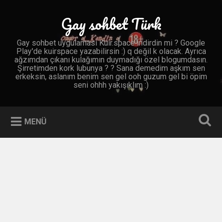
İçeriğe
geç
Gay sohbet Türk
Ara
Gay sohbet uygulaması Kuir.space indirdin mi ? Google
Play'de kuirspace yazabilirsin :) q değil k olacak. Ayrıca
ağzımdan çıkanı kulağımın duymadığı özel blogumdasın.
Şirretimden kork lubunya ? ? Sana demedim aşkım sen
erkeksin, aslanım benim sen gel ooh guzum gel bi öpim
seni ohhh yakışıklım :)
MENÜ