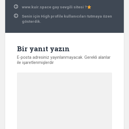
Yazı
www.kuir.space gay sevgili sitesi ?
gezinmesi
Senin için High profile kullanıcıları tutmaya özen
gösterdik.
Bir yanıt yazın
E-posta adresiniz yayınlanmayacak.
Gerekli alanlar
ile işaretlenmişlerdir