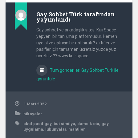
Gay Sohbet Türk
tarafından
yayımlandı
Gay sohbet ve arkadaşlık sitesi KuirSpace
yepyeni bir tanışma platformudur. Hemen
üye ol ve aşk için bir not bırak ? aktifler ve
pasifler için tamamen ücretsiz yüzde yüz
ücretsiz ?? www.kuir.space
Tüm gönderileri Gay Sohbet Türk ile
görüntüle
1 Mart 2022
hikayeler
aktif pasif gay
,
but similya
,
damcık otu
,
gay
uygulama
,
lubunyalar
,
mantiler