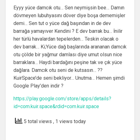
Eyyy yüce damcık otu… Sen neymişsin bee… Damın
dövmeyen lubuhyasını döver diye boşa dememişler
demi… Sen tut o yüce dağ başından in de dev
barrağa yamayıver Kendini ? E dev barrak bu… İnilir
her türlü havalardan tepelerden… Teskin olacak o
dev barrak… Ki;Yüce dağ başlarında arananan damcık
otu çölde bir yağmur damlası diye umut olsun nice
barraklara… Haydi bardağını peşine tak ve çık yüce
dağlara. Damcık otu seni de kutsasın… ??
KuirSpace’de seni bekliyor… Unutma… Hemen şimdi
Google Play’den indir ?
https://play.google.com/store/apps/details?
id=com.kuir.space&rdid=com.kuir.space
5 total views
, 1 views today