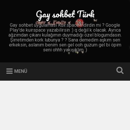
İçeriğe
geç
Gay sohbet Türk
Ara
Gay sohbet uygulaması Kuir.space indirdin mi ? Google
Play'de kuirspace yazabilirsin :) q değil k olacak. Ayrıca
ağzımdan çıkanı kulağımın duymadığı özel blogumdasın.
Şirretimden kork lubunya ? ? Sana demedim aşkım sen
erkeksin, aslanım benim sen gel ooh guzum gel bi öpim
seni ohhh yakışıklım :)
MENÜ