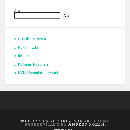
Ara
Ara
Gizlilik Politikası
Hakkımızda
İletişim
Kullanım Koşulları
KVKK Aydınlatma Metni
WORDPRESS GURURLA SUNAR
|
THEME:
BASKERVILLE 2 BY
ANDERS NOREN
.