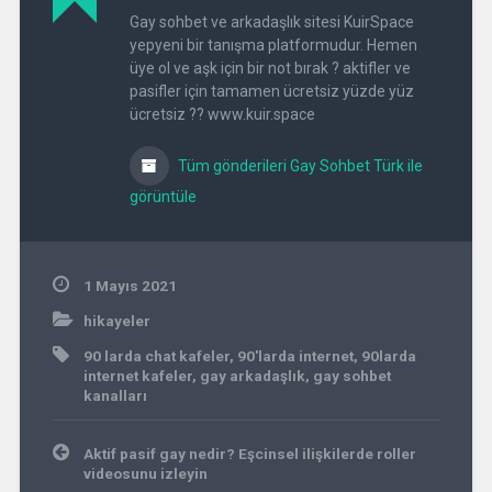
Gay sohbet ve arkadaşlık sitesi KuirSpace
yepyeni bir tanışma platformudur. Hemen
üye ol ve aşk için bir not bırak ? aktifler ve
pasifler için tamamen ücretsiz yüzde yüz
ücretsiz ?? www.kuir.space
Tüm gönderileri Gay Sohbet Türk ile
görüntüle
1 Mayıs 2021
hikayeler
90 larda chat kafeler
,
90'larda internet
,
90larda
internet kafeler
,
gay arkadaşlık
,
gay sohbet
kanalları
Yazı
Aktif pasif gay nedir? Eşcinsel ilişkilerde roller
gezinmesi
videosunu izleyin