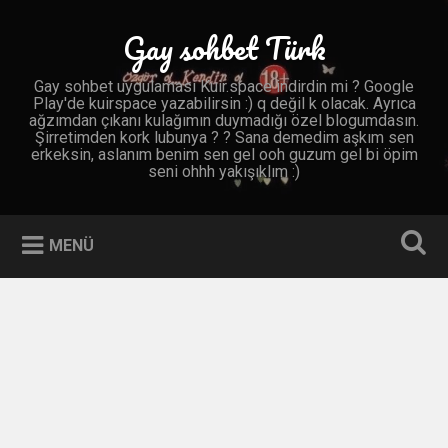
İçeriğe
geç
Gay sohbet Türk
Ara
Gay sohbet uygulaması Kuir.space indirdin mi ? Google
Play'de kuirspace yazabilirsin :) q değil k olacak. Ayrıca
ağzımdan çıkanı kulağımın duymadığı özel blogumdasın.
Şirretimden kork lubunya ? ? Sana demedim aşkım sen
erkeksin, aslanım benim sen gel ooh guzum gel bi öpim
seni ohhh yakışıklım :)
MENÜ