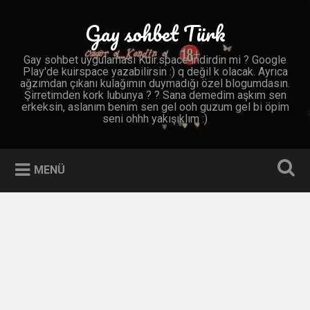
İçeriğe
geç
Gay sohbet Türk
Ara
Gay sohbet uygulaması Kuir.space indirdin mi ? Google
Play'de kuirspace yazabilirsin :) q değil k olacak. Ayrıca
ağzımdan çıkanı kulağımın duymadığı özel blogumdasın.
Şirretimden kork lubunya ? ? Sana demedim aşkım sen
erkeksin, aslanım benim sen gel ooh guzum gel bi öpim
seni ohhh yakışıklım :)
MENÜ