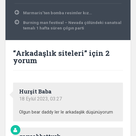
Yazı
Marmaris’ten bomba resimler kız…
gezinmesi
Burning man festival – Nevada çölündeki sanatsal
temalı 1 hafta süren çılgın parti
“
Arkadaşlık siteleri
” için 2
yorum
Hurşit Baba
18 Eylül 2023, 03:27
Olgun bear daddy ler le arkadaşlık düşünüyorum