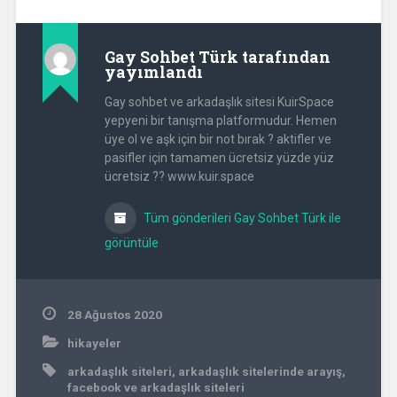
Gay Sohbet Türk
tarafından
yayımlandı
Gay sohbet ve arkadaşlık sitesi KuirSpace
yepyeni bir tanışma platformudur. Hemen
üye ol ve aşk için bir not bırak ? aktifler ve
pasifler için tamamen ücretsiz yüzde yüz
ücretsiz ?? www.kuir.space
Tüm gönderileri Gay Sohbet Türk ile
görüntüle
28 Ağustos 2020
hikayeler
arkadaşlık siteleri
,
arkadaşlık sitelerinde arayış
,
facebook ve arkadaşlık siteleri