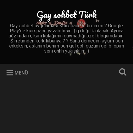
İçeriğe
geç
Gay sohbet Türk
Ara
Gay sohbet uygulaması Kuir.space indirdin mi ? Google
Play'de kuirspace yazabilirsin :) q değil k olacak. Ayrıca
ağzımdan çıkanı kulağımın duymadığı özel blogumdasın.
Şirretimden kork lubunya ? ? Sana demedim aşkım sen
erkeksin, aslanım benim sen gel ooh guzum gel bi öpim
seni ohhh yakışıklım :)
MENÜ