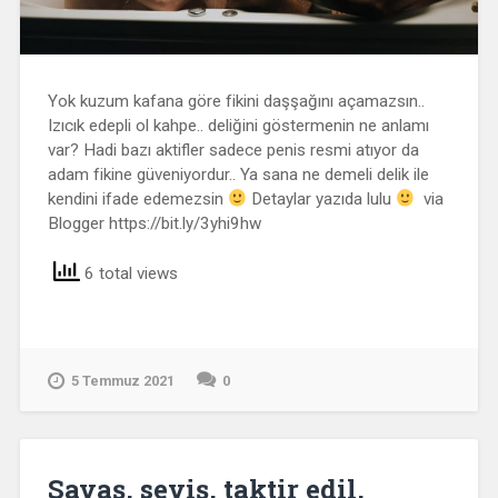
Yok kuzum kafana göre fikini daşşağını açamazsın..
Izıcık edepli ol kahpe.. deliğini göstermenin ne anlamı
var? Hadi bazı aktifler sadece penis resmi atıyor da
adam fikine güveniyordur.. Ya sana ne demeli delik ile
kendini ifade edemezsin
Detaylar yazıda lulu
via
Blogger https://bit.ly/3yhi9hw
6 total views
5 Temmuz 2021
0
Savaş, seviş, taktir edil,