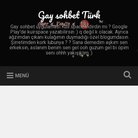
İçeriğe
geç
Gay sohbet Türk
Ara
Gay sohbet uygulaması Kuir.space indirdin mi ? Google
Play'de kuirspace yazabilirsin :) q değil k olacak. Ayrıca
ağzımdan çıkanı kulağımın duymadığı özel blogumdasın.
Şirretimden kork lubunya ? ? Sana demedim aşkım sen
erkeksin, aslanım benim sen gel ooh guzum gel bi öpim
seni ohhh yakışıklım :)
MENÜ