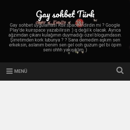
İçeriğe
geç
Gay sohbet Türk
Ara
Gay sohbet uygulaması Kuir.space indirdin mi ? Google
Play'de kuirspace yazabilirsin :) q değil k olacak. Ayrıca
ağzımdan çıkanı kulağımın duymadığı özel blogumdasın.
Şirretimden kork lubunya ? ? Sana demedim aşkım sen
erkeksin, aslanım benim sen gel ooh guzum gel bi öpim
seni ohhh yakışıklım :)
MENÜ