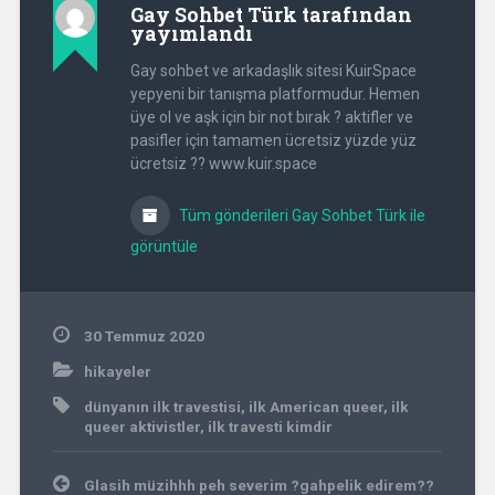
Gay Sohbet Türk
tarafından
yayımlandı
Gay sohbet ve arkadaşlık sitesi KuirSpace
yepyeni bir tanışma platformudur. Hemen
üye ol ve aşk için bir not bırak ? aktifler ve
pasifler için tamamen ücretsiz yüzde yüz
ücretsiz ?? www.kuir.space
Tüm gönderileri Gay Sohbet Türk ile
görüntüle
30 Temmuz 2020
hikayeler
dünyanın ilk travestisi
,
ilk American queer
,
ilk
queer aktivistler
,
ilk travesti kimdir
Yazı
Glasih müzihhh peh severim ?gahpelik edirem??