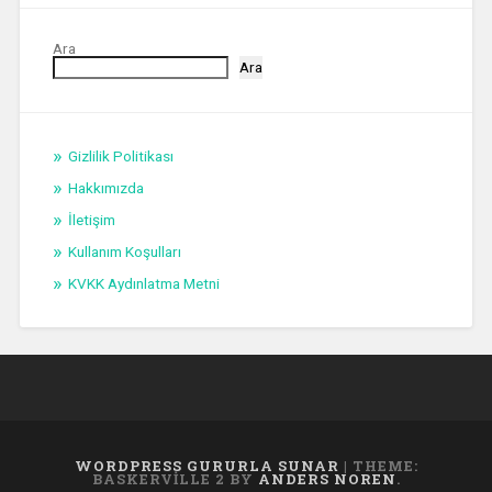
Ara
Ara
Gizlilik Politikası
Hakkımızda
İletişim
Kullanım Koşulları
KVKK Aydınlatma Metni
WORDPRESS GURURLA SUNAR
|
THEME:
BASKERVILLE 2 BY
ANDERS NOREN
.