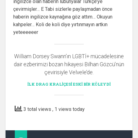
ingilizce olan haberin lubunyalar Türkçe’ye
çevirmişler… E Tabi sizlerle paylaşmadan önce
haberin ingilizce kaynağına göz attım… Okuyun
kahpeler… Koli de koli diye yırtınmayın artkın
yeteeeeeer
William Dorsey Swann’ın LGBTİ+ mücadelesine
dair ezberimizi bozan hikayesi Bilhan Gözcü’nün
çevirisiyle Velvele’de.
İLK DRAG KRALIÇESI ESKI BIR KÖLEYDI
3 total views
, 1 views today