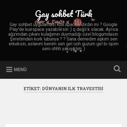
İçeriğe
geç
Gay sohbet Türk
Ara
Gay sohbet uygulaması Kuir.space indirdin mi ? Google
Play'de kuirspace yazabilirsin :) q değil k olacak. Ayrıca
ağzımdan çıkanı kulağımın duymadığı özel blogumdasın.
Şirretimden kork lubunya ? ? Sana demedim aşkım sen
erkeksin, aslanım benim sen gel ooh guzum gel bi öpim
seni ohhh yakışıklım :)
MENÜ
ETIKET:
DÜNYANIN ILK TRAVESTISI