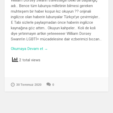
William Dorsey Swann travestiliğin belki de başlangıç
adı… Bence tüm lubunya milletinin bilmesi gereken
muhteşem bir haber koşun kız okuyun ?? orijinali
ingilizce olan haberin lubunyalar Türkçe’ye çevirmişler…
E Tabi sizlerle paylaşmadan önce haberin ingilizce
kaynağına göz attım… Okuyun kahpeler… Koli de koli
diye yırtınmayın artkın yeteeeeeer William Dorsey
Swann’ın LGBTİ+ mücadelesine dair ezberimizi bozan…
Okumaya Devam et →
2 total views
30 Temmuz 2020
0