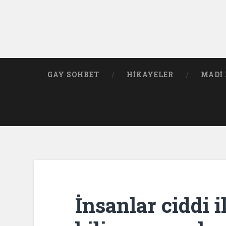
GAY SOHBET
HIKAYELER
MADI 
İnsanlar ciddi i