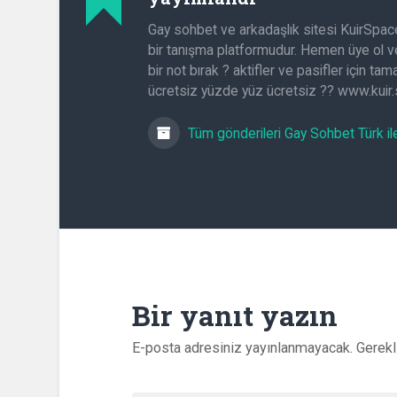
Gay sohbet ve arkadaşlık sitesi KuirSpac
bir tanışma platformudur. Hemen üye ol ve
bir not bırak ? aktifler ve pasifler için t
ücretsiz yüzde yüz ücretsiz ?? www.kuir
Tüm gönderileri Gay Sohbet Türk il
Bir yanıt yazın
E-posta adresiniz yayınlanmayacak.
Gerekl