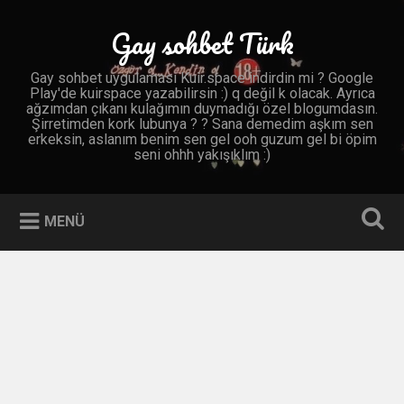
İçeriğe
geç
Gay sohbet Türk
Ara
Gay sohbet uygulaması Kuir.space indirdin mi ? Google
Play'de kuirspace yazabilirsin :) q değil k olacak. Ayrıca
ağzımdan çıkanı kulağımın duymadığı özel blogumdasın.
Şirretimden kork lubunya ? ? Sana demedim aşkım sen
erkeksin, aslanım benim sen gel ooh guzum gel bi öpim
seni ohhh yakışıklım :)
MENÜ