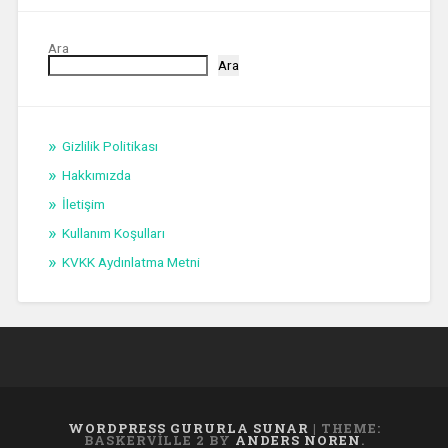
Ara
Ara
Gizlilik Politikası
Hakkımızda
İletişim
Kullanım Koşulları
KVKK Aydınlatma Metni
WORDPRESS GURURLA SUNAR
|
THEME:
BASKERVILLE 2 BY
ANDERS NOREN
.