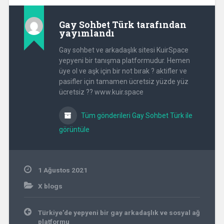
Gay Sohbet Türk
tarafından
yayımlandı
Gay sohbet ve arkadaşlık sitesi KuirSpace
yepyeni bir tanışma platformudur. Hemen
üye ol ve aşk için bir not bırak ? aktifler ve
pasifler için tamamen ücretsiz yüzde yüz
ücretsiz ?? www.kuir.space
Tüm gönderileri Gay Sohbet Türk ile
görüntüle
1 Ağustos 2021
X blogs
Yazı
Türkiye’de yepyeni bir gay arkadaşlık ve sosyal ağ
gezinmesi
platformu