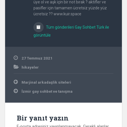
üye ol ve aşk için bir not bırak ? aktifler ve
pasifler için tamamen ücretsiz yüzde yüz
ücretsiz ?? www.kuir.space
Tüm gönderileri Gay Sohbet Türk ile
görüntüle
27 Temmuz 2021
hikayeler
Yazı
Marjinal arkadaşlik siteleri
gezinmesi
İzmir gay sohbet ve tanışma
Bir yanıt yazın
E-posta adresiniz yayınlanmayacak.
Gerekli alanlar