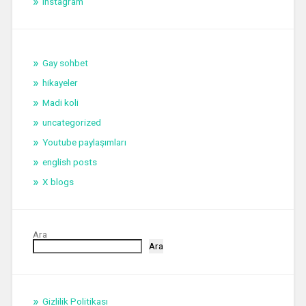
instagram
Gay sohbet
hikayeler
Madi koli
uncategorized
Youtube paylaşımları
english posts
X blogs
Ara
Ara
Gizlilik Politikası