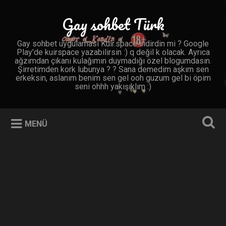
İçeriğe
geç
Gay sohbet Türk
Ara
Gay sohbet uygulaması Kuir.space indirdin mi ? Google
Play'de kuirspace yazabilirsin :) q değil k olacak. Ayrıca
ağzımdan çıkanı kulağımın duymadığı özel blogumdasın.
Şirretimden kork lubunya ? ? Sana demedim aşkım sen
erkeksin, aslanım benim sen gel ooh guzum gel bi öpim
seni ohhh yakışıklım :)
MENÜ