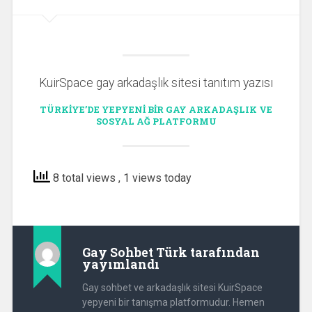
KuirSpace gay arkadaşlık sitesi tanıtım yazısı
TÜRKIYE’DE YEPYENI BIR GAY ARKADAŞLIK VE
SOSYAL AĞ PLATFORMU
8 total views
, 1 views today
Gay Sohbet Türk
tarafından
yayımlandı
Gay sohbet ve arkadaşlık sitesi KuirSpace
yepyeni bir tanışma platformudur. Hemen