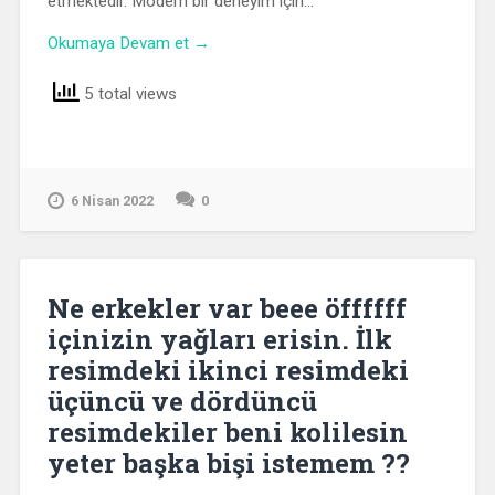
etmektedir. Modern bir deneyim için…
Okumaya Devam et →
5 total views
6 Nisan 2022
0
Ne erkekler var beee öffffff
içinizin yağları erisin. İlk
resimdeki ikinci resimdeki
üçüncü ve dördüncü
resimdekiler beni kolilesin
yeter başka bişi istemem ??