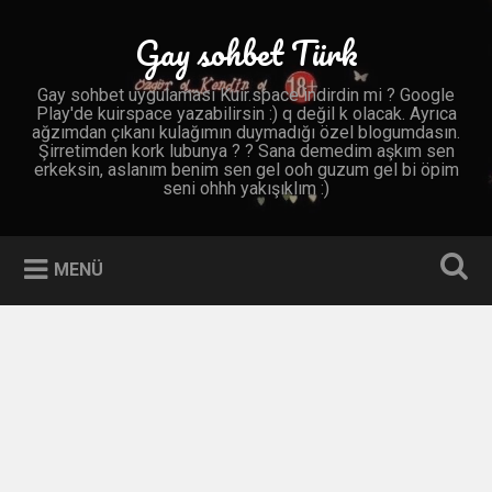
İçeriğe
geç
Gay sohbet Türk
Ara
Gay sohbet uygulaması Kuir.space indirdin mi ? Google
Play'de kuirspace yazabilirsin :) q değil k olacak. Ayrıca
ağzımdan çıkanı kulağımın duymadığı özel blogumdasın.
Şirretimden kork lubunya ? ? Sana demedim aşkım sen
erkeksin, aslanım benim sen gel ooh guzum gel bi öpim
seni ohhh yakışıklım :)
MENÜ