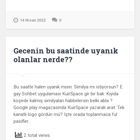
14 Nisan 2022
0
Gecenin bu saatinde uyanık
olanlar nerde??
Bu saatte halen uyanık mısın. Similya mı istiyorsun? E
gay Sohbet uygulaması KuirSpace gir bir bak. Kıyıda
köşede kalmış similyaları habbelersin belki abla ?
Google play magazasinda KuirSpace yazarak arat. Tek
kanatlı logo gördün mü? Işte orada toplanmaca ful
pasifler…
2 total views