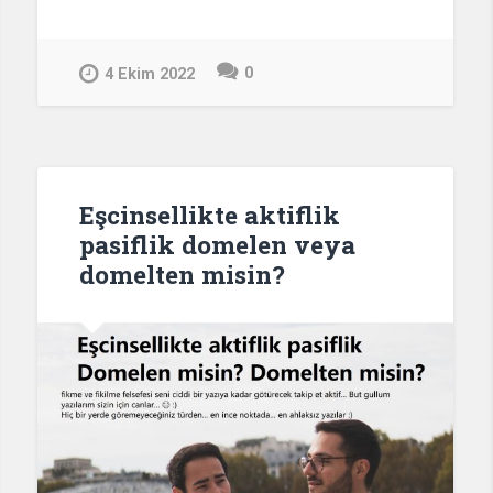
0
4 Ekim 2022
Eşcinsellikte aktiflik
pasiflik domelen veya
domelten misin?