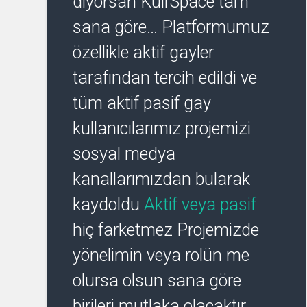
diyorsan KuirSpace tam
sana göre… Platformumuz
özellikle aktif gayler
tarafından tercih edildi ve
tüm aktif pasif gay
kullanıcılarımız projemizi
sosyal medya
kanallarımızdan bularak
kaydoldu
Aktif veya pasif
hiç farketmez Projemizde
yönelimin veya rolün me
olursa olsun sana göre
birileri mutlaka olacaktır…