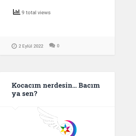
9 total views
0
2 Eylül 2022
Kocacım nerdesin… Bacım
ya sen?