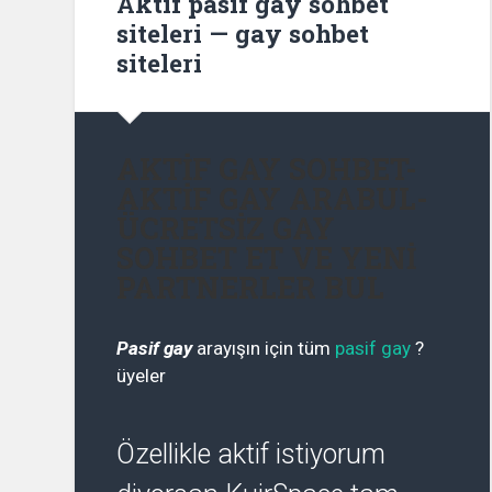
Aktif pasif gay sohbet
siteleri — gay sohbet
siteleri
AKTİF GAY SOHBET-
AKTİF GAY ARABUL-
ÜCRETSİZ GAY
SOHBET ET VE YENİ
PARTNERLER BUL
Pasif gay
arayışın için tüm
pasif gay
?
üyeler
Özellikle aktif istiyorum