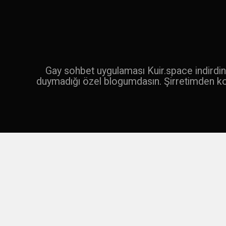
İçeriğe
geç
Ara
Gay sohbet uygulaması Kuir.space indirdin 
duymadığı özel blogumdasın. Şirretimden k