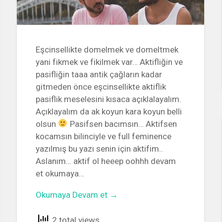
Eşcinsellikte domelmek ve domeltmek
yani fikmek ve fikilmek var… Aktifliğin ve
pasifliğin taaa antik çağların kadar
gitmeden önce eşcinsellikte aktiflik
pasiflik meselesini kısaca açıklalayalım.
Açıklayalım da ak koyun kara koyun belli
olsun
Pasifsen bacımsın… Aktifsen
kocamsın bilinciyle ve full feminence
yazılmış bu yazı senin için aktifim..
Aslanım… aktif ol heeep oohhh devam
et okumaya…
Okumaya Devam et →
2 total views