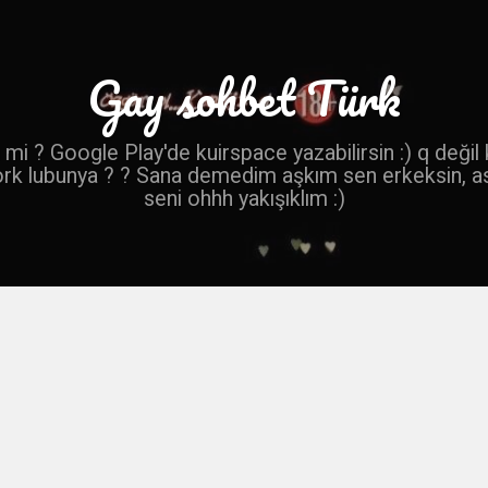
Gay sohbet Türk
mi ? Google Play'de kuirspace yazabilirsin :) q değil
ork lubunya ? ? Sana demedim aşkım sen erkeksin, a
seni ohhh yakışıklım :)