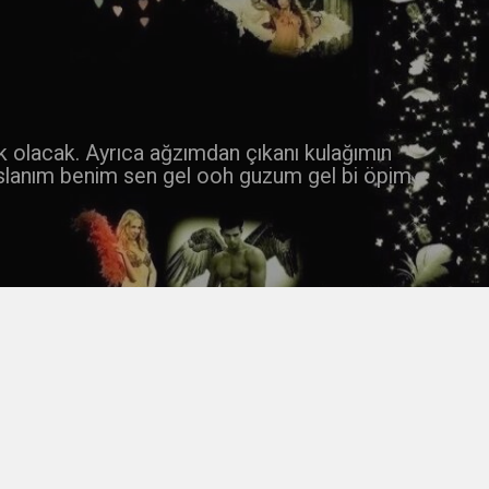
 k olacak. Ayrıca ağzımdan çıkanı kulağımın
slanım benim sen gel ooh guzum gel bi öpim