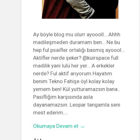
Ay böyle blog mu olurr ayoooll… Ahhh
madileşmeden duramam ben… Ne bu
hep ful psaifler ortalığı basmış ayoool…
Aktifler nerde şeker? @kuirspace full
madilik yani lulü her yer… A erkekler
nerde? Ful aktif arıyorum Hayatım
benim Tekno Fahişe öyl kolay kolay
yemem ben! Kül yutturamazsın bana..
Pasifliğim karşısında asla
dayanamazsın. Leopar tangamla seni
mest ederim….
Okumaya Devam et →