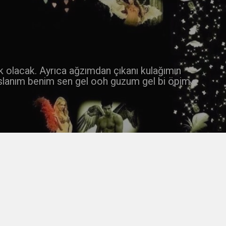
 k olacak. Ayrıca ağzımdan çıkanı kulağımın
slanım benim sen gel ooh guzum gel bi öpim