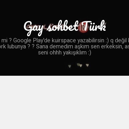
Gay sohbet Türk
mi ? Google Play'de kuirspace yazabilirsin :) q değil
ork lubunya ? ? Sana demedim aşkım sen erkeksin, a
seni ohhh yakışıklım :)