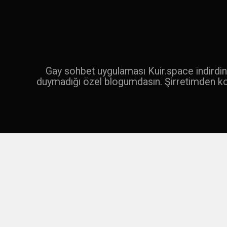
İçeriğe
geç
Ara
Gay sohbet uygulaması Kuir.space indirdin 
duymadığı özel blogumdasın. Şirretimden k