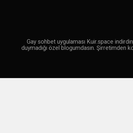
İçeriğe
geç
Ara
Gay sohbet uygulaması Kuir.space indirdin 
duymadığı özel blogumdasın. Şirretimden k