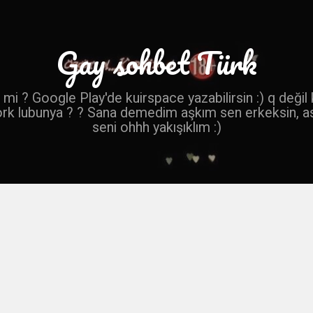
Gay sohbet Türk
mi ? Google Play'de kuirspace yazabilirsin :) q değil
ork lubunya ? ? Sana demedim aşkım sen erkeksin, a
seni ohhh yakışıklım :)