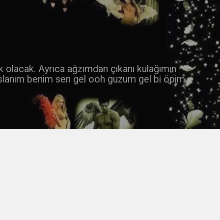
 k olacak. Ayrıca ağzımdan çıkanı kulağımın
slanım benim sen gel ooh guzum gel bi öpim